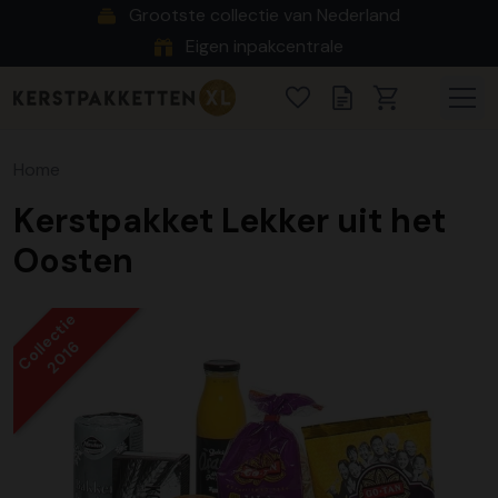
Grootste collectie van Nederland
Eigen inpakcentrale
Home
Kerstpakket Lekker uit het
Oosten
Collectie
2016