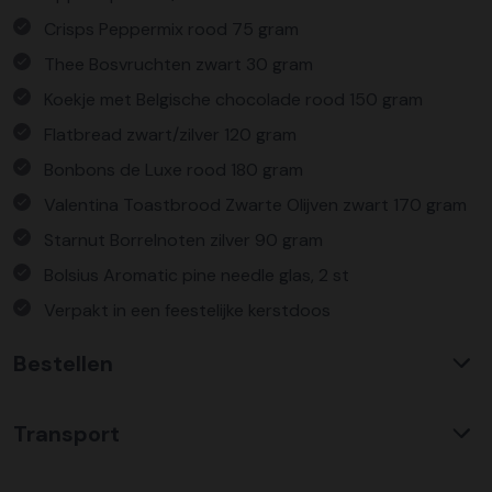
Crisps Peppermix rood 75 gram
Thee Bosvruchten zwart 30 gram
Koekje met Belgische chocolade rood 150 gram
Flatbread zwart/zilver 120 gram
Bonbons de Luxe rood 180 gram
Valentina Toastbrood Zwarte Olijven zwart 170 gram
Starnut Borrelnoten zilver 90 gram
Bolsius Aromatic pine needle glas, 2 st
Verpakt in een feestelijke kerstdoos
Bestellen
Waarom KerstpakkettenXL?
Transport
Met ruim 25 jaar ervaring is KerstpakkettenXL een
absolute specialist op het gebied van kerstpakketten. Wij
C02 neutraal
transport
bieden een unieke collectie met items die u nergens