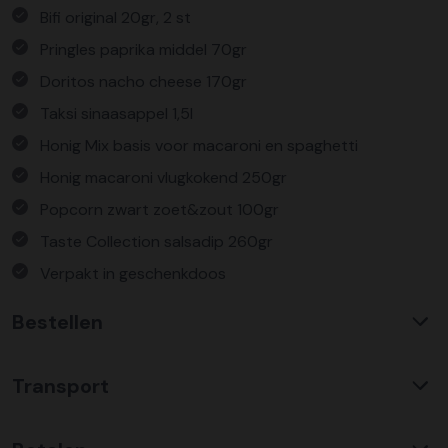
Bifi original 20gr, 2 st
Pringles paprika middel 70gr
Doritos nacho cheese 170gr
Taksi sinaasappel 1,5l
Honig Mix basis voor macaroni en spaghetti
Honig macaroni vlugkokend 250gr
Popcorn zwart zoet&zout 100gr
Taste Collection salsadip 260gr
Verpakt in geschenkdoos
Bestellen
Waarom KerstpakkettenXL?
Transport
Met ruim 25 jaar ervaring is KerstpakkettenXL een
absolute specialist op het gebied van kerstpakketten. Wij
C02 neutraal
transport
bieden een unieke collectie met items die u nergens