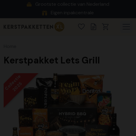
Grootste collectie van Nederland
Eigen inpakcentrale
Home
Kerstpakket Lets Grill
Collectie
2025