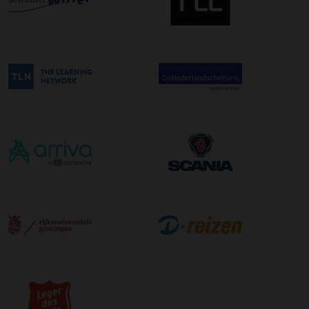
uur in de ochtend wordt bezorgd. Als u hier gebruik van
wilt maken kunt u dit aanvinken bij het plaatsen van uw
bestelling. De kosten hiervoor bedragen €75,00 per
afleveradres ongeacht het aantal pallets.