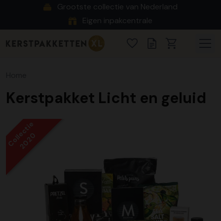
Grootste collectie van Nederland
Eigen inpakcentrale
Home
Kerstpakket Licht en geluid
Collectie
2020