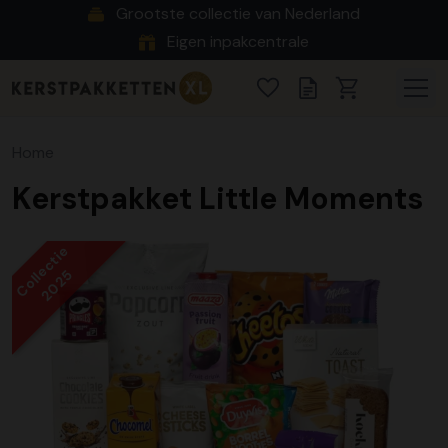
Grootste collectie van Nederland
Eigen inpakcentrale
Home
Kerstpakket Little Moments
Collectie
2025