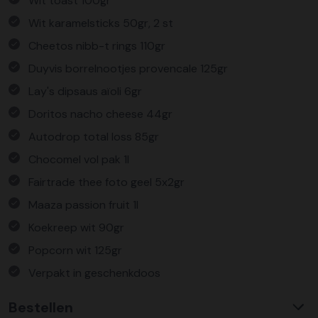
Wit toast 100gr
Wit karamelsticks 50gr, 2 st
Cheetos nibb-t rings 110gr
Duyvis borrelnootjes provencale 125gr
Lay's dipsaus aïoli 6gr
Doritos nacho cheese 44gr
Autodrop total loss 85gr
Chocomel vol pak 1l
Fairtrade thee foto geel 5x2gr
Maaza passion fruit 1l
Koekreep wit 90gr
Popcorn wit 125gr
Verpakt in geschenkdoos
Bestellen