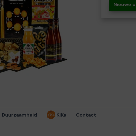
Nieuwe c
Duurzaamheid
KiKa
Contact