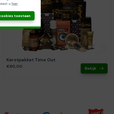
leest u
hier
.
 cookies toestaan
Kerstpakket Time Out
€80,00
Bekijk