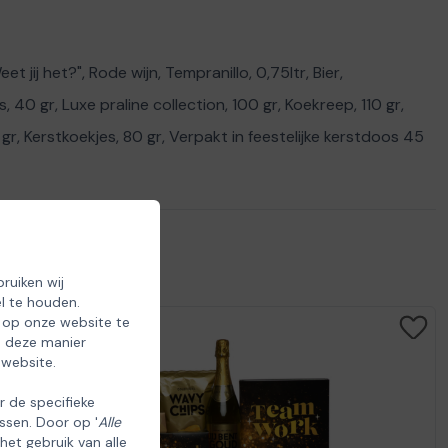
 jij het?", Rode wijn, Tempranillo, 0,75ltr, Bier,
 40 gr, Luxe praline collection, 100 gr, Koekreep, 110 gr,
gr, Kerstkoekjes, 80 gr, Verpakt in feestelijke kerstdoos 45
ruiken wij
l te houden.
 op onze website te
p deze manier
 website.
er de specifieke
ssen. Door op '
Alle
 het gebruik van alle