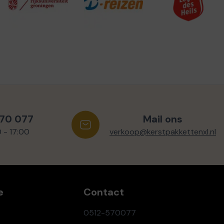
570 077
Mail ons
0 - 17:00
verkoop@kerstpakkettenxl.nl
e
Contact
0512-570077