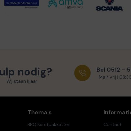
ulp nodig?
Bel 0512 - 
Ma / Vrij | 08:3
Wij staan klaar
Thema's
Informati
BBQ Kerstpakketten
Contact