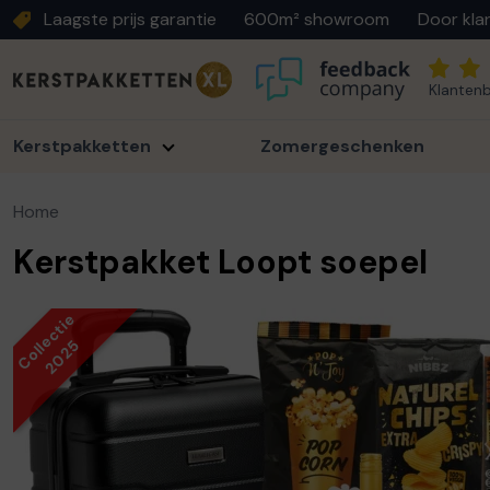
Laagste prijs garantie
600m² showroom
Door kla
Klantenb
Kerstpakketten
Zomergeschenken
Home
Kerstpakket Loopt soepel
Collectie
2025