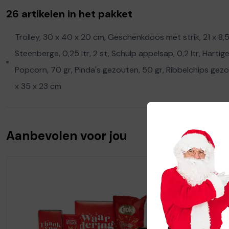
26 artikelen in het pakket
Trolley, 30 x 40 x 20 cm, Geschenkdoos met strik, 21 x 8,5 x
Steenberge, 0,25 ltr, 2 st, Schulp appelsap, 0,2 ltr, Harti
Popcorn, 70 gr, Pinda's gezouten, 50 gr, Ribbelchips gezou
x 35 x 23 cm
Aanbevolen voor jou