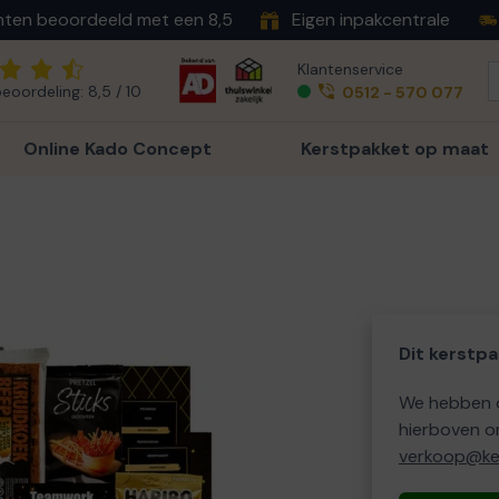
nten beoordeeld met een 8,5
Eigen inpakcentrale
Klantenservice
eoordeling: 8,5 / 10
0512 - 570 077
Online Kado Concept
Kerstpakket op maat
Dit kerstpa
We hebben o
hierboven o
verkoop@ker