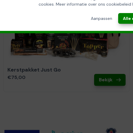
cookies. Meer informatie over ons cookiebeleid 
Aanpassen
Alle
Kerstpakket Just Go
€75,00
Bekijk