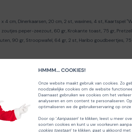
 4 cm, Dinerkaarsen, 20 cm, 2 st, waxines, 4 st, Kaartspel "Weet
ge zoutjes peper-zeezout, 60 gr, Krokante toast, 75 gr, Pretzels,
ten, 90 gr, Stroopwafel, 64 gr, 2 st, Haribo goudbeertjes, 75 
HMMM... COOKIES!
Onze website maakt gebruik van cookies. Zo geb
noodzakelijke cookies om de website functionee
Daarnaast gebruiken we cookies om het verkeer
analyseren en om content te personaliseren. O
optimaliseren we de gebruikerservaring op onze
Door op '
Aanpassen
' te klikken, leest u meer ov
soorten cookies en kunt u uw voorkeuren aanpa
cookies toestaan
' te klikken, gaat u akkoord met