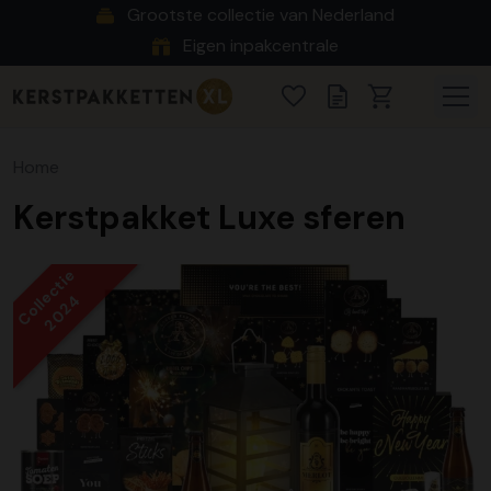
Grootste collectie van Nederland
Eigen inpakcentrale
Home
Kerstpakket Luxe sferen
Collectie
2024