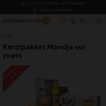
Grootste collectie van Nederland
Eigen inpakcentrale
Home
Kerstpakket Mandje vol
zoets
Collectie
2016