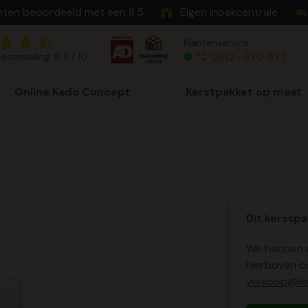
nten beoordeeld met een 8,5
Eigen inpakcentrale
Klantenservice
eoordeling: 8,5 / 10
0512 - 570 077
Online Kado Concept
Kerstpakket op maat
Dit kerstpa
We hebben o
hierboven o
verkoop@ker