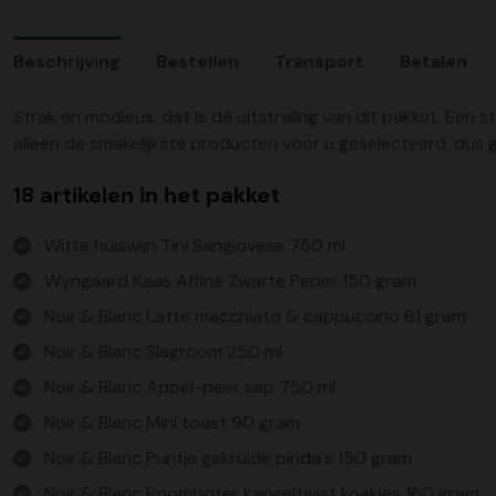
Beschrijving
Bestellen
Transport
Betalen
Strak en modieus, dat is dé uitstraling van dit pakket. Een s
alleen de smakelijkste producten voor u geselecteerd, dus 
18 artikelen in het pakket
Witte huiswijn Tini Sangiovese 750 ml
Wyngaard Kaas Affiné Zwarte Peper 150 gram
Noir & Blanc Latte macchiato & cappuccino 61 gram
Noir & Blanc Slagroom 250 ml
Noir & Blanc Appel-peer sap 750 ml
Noir & Blanc Mini toast 90 gram
Noir & Blanc Puntje gekruide pinda's 150 gram
Noir & Blanc Roomboter kaneeltwist koekjes 160 gram