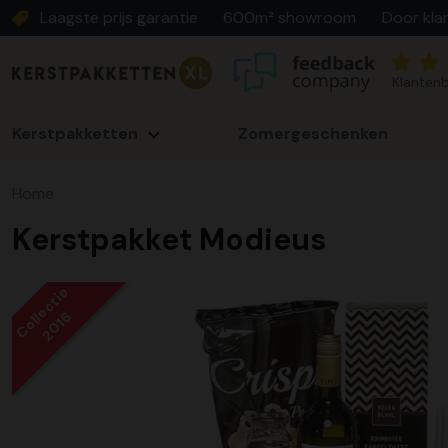
Laagste prijs garantie
600m² showroom
Door kla
Klantenb
Kerstpakketten
Zomergeschenken
Home
Kerstpakket Modieus
Collectie
2016