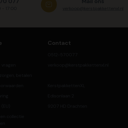
570 077
Mail ons
0 - 17:00
verkoop@kerstpakkettenxl.nl
e
Contact
0512-570077
e vragen
verkoop@kerstpakkettenxl.nl
ezorgen, betalen
oorwaarden
KerstpakkettenXL
aring
Edisonlaan 2
 (EU)
9207 HD Drachten
en collectie
ren