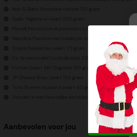
Noir & Blanc Roombrie naturel 125 gram
Gallo Tagliata ei zwart 250 gram
Piacelli Pezzettoni di pomodori tomatenblokjes 400 gr
Napolina Passata met basilicum zwart/rood 390 gram
Crisps Peppermix zwart 75 gram
De Groentetafel Cocktailuitjes 212 ml
Fortuin Zwart Wit Origineel 150 gram
JP Cheese Bites zwart 150 gram
Tons Boeren mosterd zwart 40 gram
Verpakt in een feestelijke kerstdoos
Aanbevolen voor jou