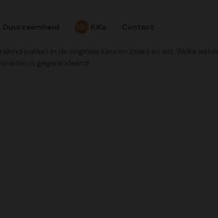
Duurzaamheid
KiKa
Contact
tralend pakket in de originele kleuren zwart en wit. Welke lekk
genieten is gegarandeerd!