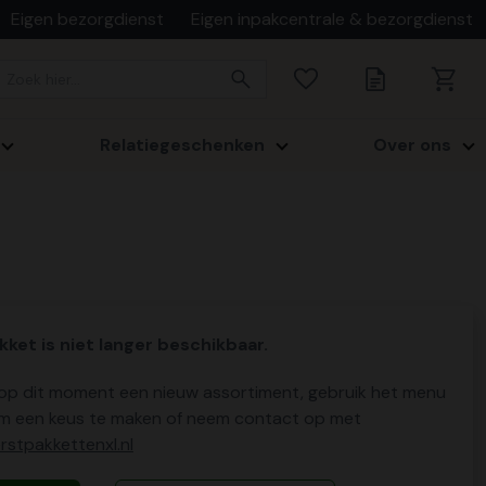
Eigen bezorgdienst
Eigen inpakcentrale & bezorgdienst
Relatiegeschenken
Over ons
kket is niet langer beschikbaar.
p dit moment een nieuw assortiment, gebruik het menu
m een keus te maken of neem contact op met
stpakkettenxl.nl