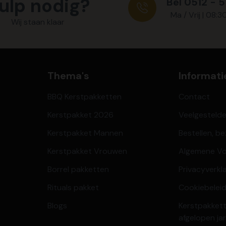
ulp nodig?
Bel 0512 - 
Ma / Vrij | 08:3
Wij staan klaar
Thema's
Informati
BBQ Kerstpakketten
Contact
Kerstpakket 2026
Veelgesteld
Kerstpakket Mannen
Bestellen, b
Kerstpakket Vrouwen
Algemene V
Borrel pakketten
Privacyverkl
Rituals pakket
Cookiebeleid
Blogs
Kerstpakkett
afgelopen ja