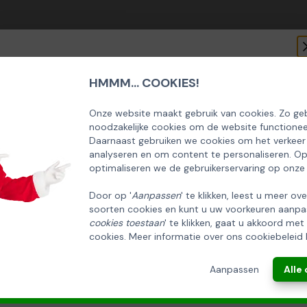
am
HMMM... COOKIES!
SCHRIJF U IN OP ONZE NIEUWSBRIEF
EN ONTVANG 5% KORTING OP DE
Onze website maakt gebruik van cookies. Zo geb
noodzakelijke cookies om de website functionee
HUISCOLLECTIE KERSTPAKKETTEN
Daarnaast gebruiken we cookies om het verkeer
analyseren en om content te personaliseren. O
Email
optimaliseren we de gebruikerservaring op onze
Door op '
Aanpassen
' te klikken, leest u meer ov
soorten cookies en kunt u uw voorkeuren aanpa
INSCHRIJVEN!
cookies toestaan
' te klikken, gaat u akkoord met
cookies. Meer informatie over ons cookiebeleid 
ANNULEREN
Aanpassen
Alle