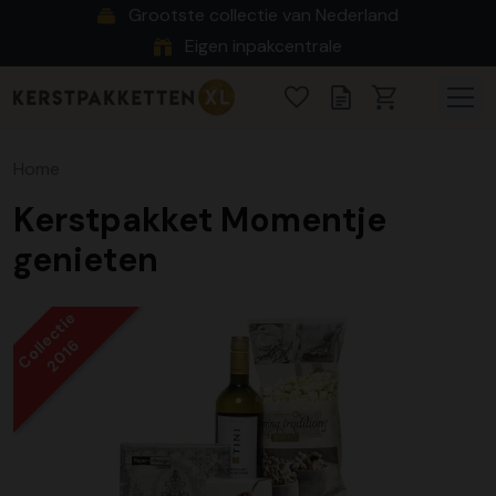
Grootste collectie van Nederland
Eigen inpakcentrale
Home
Kerstpakket Momentje
genieten
Collectie
2016