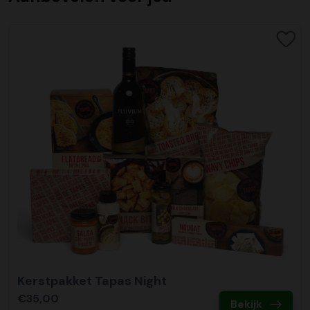
Jaarlijkse worden er duizenden pallets verzonden vanaf
onderzoeken. De onderzoeken waarin KiKa investeert
oplossingsgericht te handelen. Veel voorkomende
geen extra belasting in het transport ontstaat.
iDeal
onze inpakcentrale. Door een zorgvuldige planning en
richten zich op verschillende thema’s. Gericht op betere
onderwerpen zijn transport, afleverdata, bijpakker en
De meest gebruikte online directe betaalmethode
Tel klantenservice:
0512-570077
kwaliteitscontrole realiseren wij een aflevergarantie van
medicijnen, minder pijn tijdens behandelingen, meer kans
bijbestellingen. Ons team staat klaar om u te helpen.
C02 neutraal
transport
ondersteund door alle banken. Een snelle , veilige en
Email:
verkoop@kerstpakkettenxl.nl
maar liefst 99% op de door u gekozen afleverdatum.
op genezing en een hogere kwaliteit van leven voor
Wij hebben al een jarenlange duurzame samenwerking
betrouwbare wijze van betalen via uw eigen bank. U
Website:
www.kerstpakkettenxl.nl
patiënten, ook na de behandeling.
Bestellen
met Koopman Transmission voor het vervoer van alle
doorloopt dezelfde stappen als u bij internet bankieren
Vervoer
Bestellen kunt u rechtstreeks doen op deze pagina door
kerstpakketten door heel Nederland en ver daar buiten.
gewend bent. Na afronding ontvangt u direct een
Openingstijden Showroom: 09:30 tot 17:00
Alle kerstpakketten worden vervoerd op pallets, deze
Wij hebben een intensieve samenwerking met KiKa en
de kerstpakketten toe te voegen aan de winkelwagen.
Een samenwerking waar wij trots op zijn. Allereerst is
bevestiging van uw betaling.
hoeven wij niet retour. Het betreft gerecyclede
bieden u als klant ook de mogelijkheid samen met ons een
Met enkele klikken en het invoeren van de
communicatie en aflevergarantie van een zeer hoog
Bank: NL44 ABNA 0877 2990 99
wegwerppallets welke via de reguliere afvalstroom kunnen
bijdrage te leveren. KiKa roept op iedereen een steentje
bedrijfsgegevens besteld u de kerstpakketten. Heeft u
niveau (99%) maar ook op het gebied van duurzaamheid
Creditcard
KVK: 010.91.820
worden verwijderd, of opnieuw kunnen worden
bij te dragen, afgelopen jaar is er van 71% naar 81%
een offerte van ons ontvangen? Dan kunt u in de offerte
zijn zij koploper in de vervoersmarkt. Door een mix van
Bij ons kunt met de meest gangbare Nederlandse
BTW: NL809678615B01
toegepast. Wij vervoeren de kerstpakketten op pallets
overlevingskans gegaan, maar zoals KiKa terecht zegt, wij
digitaal akkoord geven op dezelfde wijze als in onze
elektrisch vervoer binnen steden en het gebruik maken
creditcards betalen. Wij ondersteunen hierin Mastercard,
die stevig worden geseald om te zorgen deze veilig bij u
zijn er nog niet. Daarom is alle hulp meer dan welkom.
webshop. Heeft u nog vragen dan staat ons team van
van de alternatieve brandstof van pure HVO, kunnen wij
Visa, EMaestro en V Pay. In volledige beveiligde omgeving
Kerstpakketten XL is een label van Vos en Setz B.V.
aankomen. Het vervoer vindt plaats met vrachtwagen en
specialisten voor u klaar. Onze klantenservice bereikt u op
tot 90% Co2 reductie realiseren ten opzichte van het
kunt u de betaling doen met uw creditcard.
in de binnensteden met aangepast vervoer. Het is
Wij bieden in samenwerking met KiKa de mogelijkheid om
0512-570077 of verkoop@kerstpakkettenxl.nl. Na het
gebruik van diesel.
belangrijk dat de afleverlocatie goed bereikbaar is
een KiKa kerstkaart toe te voegen aan het kerstpakket.
plaatsen van uw bestelling ontvangt u van ons een
Paypal
vrachtvervoer en dat er iemand aanwezig is om de
Van iedere kaart gaat er een bijdrage van 1 euro naar KiKa.
orderbevestiging per email, waarin een overzicht staat
Energieverbruik
Is een online betaalservice waarmee u snel en veilig kunt
zending in ontvangst te nemen.
Wij kunnen deze kaarten voorzien van een persoonlijke
van uw bestelling.
Wij maken gebruik van groene energie in ons
Kerstpakket Tapas Night
betalen. Na het plaatsen van uw bestelling wordt u
boodschap of kerstgroet voor uw medewerkers. Er kan
hoofdkantoor, showroom en inpakcentrale. Het interne
automatisch doorgelinkt naar de Paypal inlogpagina. Na
€35,00
Afleverdatum
gekozen worden uit onderstaande 6 ontwerpen, deze
Bekijk
Bestel veilig!
vervoer is volledig 100% elektrisch. Wij monitoren