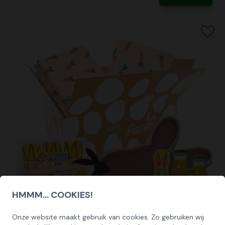
inloggen kunt u uw bestelling betalen. Na betaling
Een belangrijk onderdeel van uw bestelling is de
kunt u tijdens het afrekenen van uw bestelling toevoegen.
Wij merken dat onze klanten veel waarde hechten aan het
daarnaast continu het energieverbruik om hier zo
ontvangt u direct een bevestiging van uw betaling.
afleverdatum. Wanneer u bij ons besteld kunt u zelf de
De persoonlijke boodschap kunt u direct in het
bestellen in een vertrouwde en veilige omgeving. Om dit te
efficiënt mogelijk mee om te gaan en verspilling tegen te
gewenste afleverdatum kiezen. Ook kunt u kiezen waar u
opmerkingenveld vermelden, of dit mag later ook worden
waarborgen hebben wij ons laten certificeren door het
gaan.
Betaallink
de bestelling wilt ontvangen, dit kan op het bedrijfsadres
aangeleverd bij onze klantenservice.
Thuiswinkel waarborg keurmerk. Thuiswinkel keurmerk
Ontvang na het plaatsen van uw bestelling een digitale
maar ook bijvoorbeeld op een feestlocatie of bij de
waarborgt dat er een veilige betaalomgeving is, de
ISO gecertificeerd
betaallink per email. In deze betaallink treft u
medewerker thuis. Wij adviseren u een speling aan te
privacy (incl. AVG) wordt geborgd en je zaken doet met
KerstpakkettenXL is ISO9001 en ISO14001 gecertificeerd.
bovenstaande betaalmogelijkheden aan. De betaallink is
houden van enkele werkdagen tussen het aflevermoment
een webshop die gescreend is. Jaarlijks wordt de
De kwaliteitsnormen waarborgen onze interne processen.
een eenvoudige tool om intern de betaling door een
en het uitreikmoment. Ondanks dat wij 99% van alle
webshop volledig gecertificeerd.
Wij hebben veel focus op energieverbruik, afvalstromen
geautoriseerde medewerker te laten voldoen.
bestelling op tijd leveren, is december traditioneel gezien
en transport. Zo worden alle afvalstromen volledig
de allerdrukte logistieke maand van het jaar in Nederland.
Wees voorbereid, bestel op tijd
gesplitst en afgevoerd.
Daarom denken wij graag met u mee in een geschikt
Wij beschikken over ruime voorraden waardoor wij u goed
aflevermoment.
van dienst kunnen zijn. Wel adviseren wij u op tijd te
Inzet duurzaam personeel
bestellen om teleurstellingen te voorkomen. Wacht dus
Wij maken gebruik van personeel met een afstand tot de
Bezorging
niet te lang en bestel vandaag!
arbeidsmarkt. Wij vinden het namelijk belangrijk dat
Op de dag dat de kerstpakketten worden bezorgd
iedereen een eerlijke kans krijgt. In onze inpakcentrale
ontvangt u van ons een track en trace email waarin u de
Afleverdatum
zorgen wij voor passend werk en een veilige werkplek.
HMMM... COOKIES!
zending kan volgen. Tevens kunt u zien in een tijdvak van 2
Een belangrijk onderdeel van uw bestelling is de
uren nauwkeurig hoe laat de zending bij u wordt bezorgd.
afleverdatum. Wanneer u bij ons besteld kunt u zelf de
Onze website maakt gebruik van cookies. Zo gebruiken wij
SCHRIJF U IN OP ONZE NIEUWSBRIEF
Zo kunt u rekening houden dat er iemand aanwezig is om