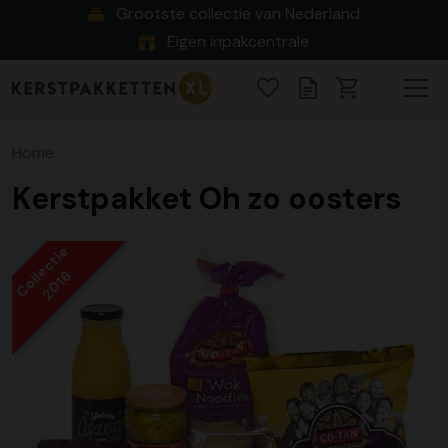
Grootste collectie van Nederland
Eigen inpakcentrale
Home
Kerstpakket Oh zo oosters
Collectie
2016