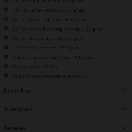
Go-Tan Atjar tjampoer 340 gram
Go-Tan Gebakken uitjes 100 gram
Go-Tan Kroepoek naturel 70 gram
Go-Tan Sambal Goreng boontjes 120 gram
Go-Tan Satesauspoeder 75 gram
Go-Tan Wok noodles 250 gram
Lekker puur rice snack zwart 150 gram
Orange zwart 500 ml
Verpakt in een feestelijke kerstdoos
Bestellen
Waarom KerstpakkettenXL?
Transport
Met ruim 25 jaar ervaring is KerstpakkettenXL een
absolute specialist op het gebied van kerstpakketten. Wij
C02 neutraal
transport
bieden een unieke collectie met items die u nergens
Betalen
Wij hebben een jarenlange duurzame samenwerking met
anders terug vindt. Daarnaast bieden wij de hoogste prijs