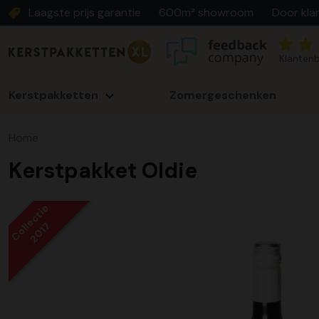
Laagste prijs garantie
600m² showroom
Door kla
Klantenb
Kerstpakketten
Zomergeschenken
Home
Kerstpakket Oldie
Collectie
2017