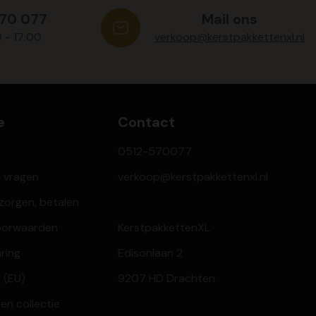
570 077
Mail ons
0 - 17:00
verkoop@kerstpakkettenxl.nl
e
Contact
0512-570077
e vragen
verkoop@kerstpakkettenxl.nl
ezorgen, betalen
oorwaarden
KerstpakkettenXL
aring
Edisonlaan 2
 (EU)
9207 HD Drachten
en collectie