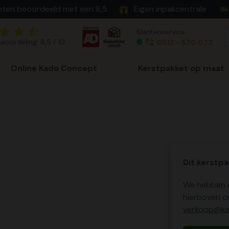
nten beoordeeld met een 8,5
Eigen inpakcentrale
Klantenservice
eoordeling: 8,5 / 10
0512 - 570 077
Online Kado Concept
Kerstpakket op maat
Dit kerstpa
We hebben o
hierboven o
verkoop@ker