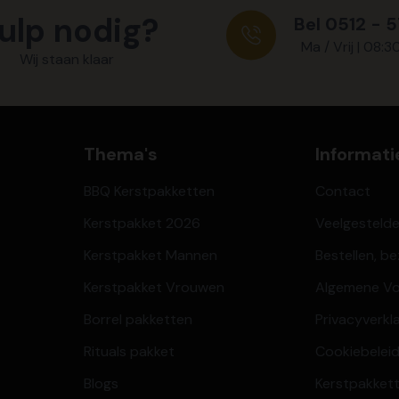
ulp nodig?
Bel 0512 - 
Ma / Vrij | 08:3
Wij staan klaar
Thema's
Informati
BBQ Kerstpakketten
Contact
Kerstpakket 2026
Veelgesteld
Kerstpakket Mannen
Bestellen, b
Kerstpakket Vrouwen
Algemene V
Borrel pakketten
Privacyverkl
Rituals pakket
Cookiebeleid
Blogs
Kerstpakkett