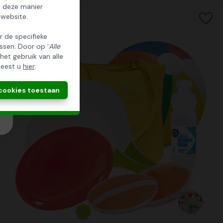
p deze manier
 website.
er de specifieke
ssen. Door op '
Alle
 het gebruik van alle
leest u
hier
.
 cookies toestaan