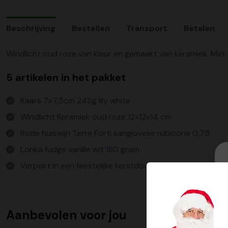
Beschrijving
Bestellen
Transport
Betalen
Windlicht oud roze van kleur en gemaakt van keramiek. Met 
5 artikelen in het pakket
Kaars 7x7,5cm 245g lily white
Windlicht Keramiek oud roze 12x12x14 cm
Rode huiswijn Terre Forti sangiovese rubicone 0,75
Lonka fudge vanille wit 180 gram
Verpakt in een feestelijke kerstdoos
Aanbevolen voor jou