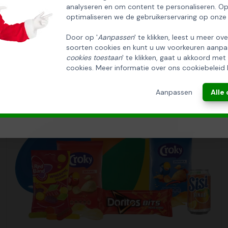
analyseren en om content te personaliseren. O
Email
optimaliseren we de gebruikerservaring op onze
Door op '
Aanpassen
' te klikken, leest u meer ov
soorten cookies en kunt u uw voorkeuren aanpa
INSCHRIJVEN!
cookies toestaan
' te klikken, gaat u akkoord met
cookies. Meer informatie over ons cookiebeleid 
ANNULEREN
Aanpassen
Alle