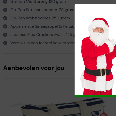
Go-Tan Mie Goreng 120 gram
Go-Tan Satesauspoeder 75 gram
Go-Tan Wok noodles 250 gram
Appelsientje Sinaasappel & Perzik 1 liter
Japanse Rice Crackers zwart 125 gram
Verpakt in een feestelijke kerstdoos
Aanbevolen voor jou