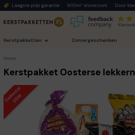
Laagste prijs garantie
600m² showroom
Door kla
Klantenb
Kerstpakketten
Zomergeschenken
Home
Kerstpakket Oosterse lekkern
Collectie
2016