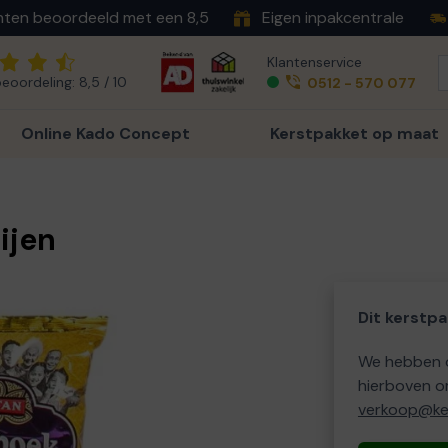
nten beoordeeld met een 8,5
Eigen inpakcentrale
Klantenservice
eoordeling: 8,5 / 10
0512 - 570 077
Online Kado Concept
Kerstpakket op maat
ijen
Dit kerstpa
We hebben o
hierboven o
verkoop@ker