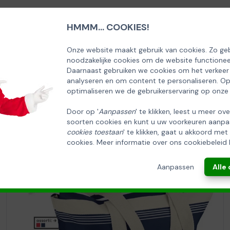
HMMM... COOKIES!
SCHRIJF U IN OP ONZE NIEUWSBRIEF
EN ONTVANG 5% KORTING OP DE
Onze website maakt gebruik van cookies. Zo geb
noodzakelijke cookies om de website functionee
HUISCOLLECTIE KERSTPAKKETTEN
Daarnaast gebruiken we cookies om het verkeer
analyseren en om content te personaliseren. O
Email
optimaliseren we de gebruikerservaring op onze
Door op '
Aanpassen
' te klikken, leest u meer ov
soorten cookies en kunt u uw voorkeuren aanpa
INSCHRIJVEN!
cookies toestaan
' te klikken, gaat u akkoord met
cookies. Meer informatie over ons cookiebeleid 
ANNULEREN
Aanpassen
Alle