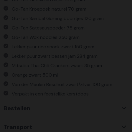
Go-Tan Kroepoek naturel 70 gram
Go-Tan Sambal Goreng boontjes 120 gram
Go-Tan Satesauspoeder 75 gram
Go-Tan Wok noodles 250 gram
Lekker puur rice snack zwart 150 gram
Lekker puur zwart bessen jam 284 gram
Mitsuba Thai Chili Crackers zwart 35 gram
Orange zwart 500 ml
Van der Meulen Beschuit zwart/zilver 100 gram
Verpakt in een feestelijke kerstdoos
Bestellen
Waarom KerstpakkettenXL?
Transport
Met ruim 25 jaar ervaring is KerstpakkettenXL een