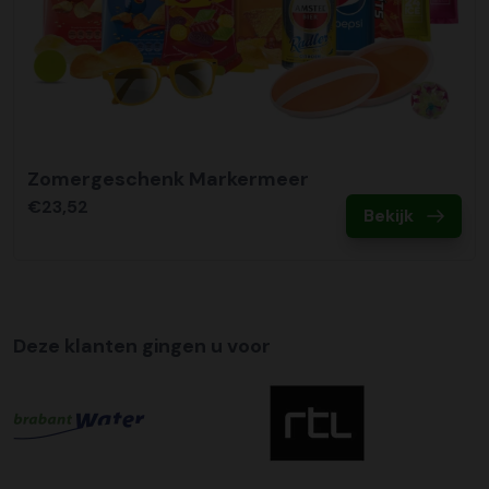
om hier een tijdszending van te maken. Dit betekent dat
uw zending gegarandeerd op de afleverdatum voor 12:00
uur in de ochtend wordt bezorgd. Als u hier gebruik van
wilt maken kunt u dit aanvinken bij het plaatsen van uw
bestelling. De kosten hiervoor bedragen €75,00 per
afleveradres ongeacht het aantal pallets.
Zomergeschenk Markermeer
€23,52
Bekijk
Deze klanten gingen u voor