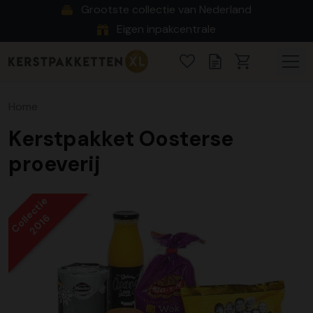
Grootste collectie van Nederland
Eigen inpakcentrale
Home
Kerstpakket Oosterse
proeverij
Collectie
2016