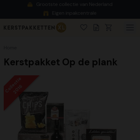
Grootste collectie van Nederland
Eigen inpakcentrale
Home
Kerstpakket Op de plank
Collectie
2016