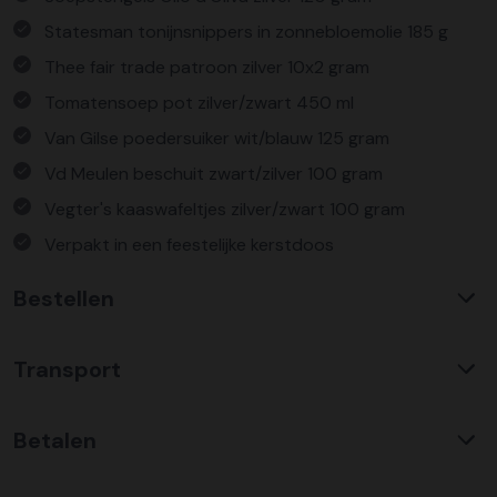
Statesman tonijnsnippers in zonnebloemolie 185 g
Thee fair trade patroon zilver 10x2 gram
Tomatensoep pot zilver/zwart 450 ml
Van Gilse poedersuiker wit/blauw 125 gram
Vd Meulen beschuit zwart/zilver 100 gram
Vegter's kaaswafeltjes zilver/zwart 100 gram
Verpakt in een feestelijke kerstdoos
Bestellen
Waarom KerstpakkettenXL?
Transport
Met ruim 25 jaar ervaring is KerstpakkettenXL een
absolute specialist op het gebied van kerstpakketten. Wij
C02 neutraal
transport
bieden een unieke collectie met items die u nergens
Betalen
Wij hebben een jarenlange duurzame samenwerking met
anders terug vindt. Daarnaast bieden wij de hoogste prijs
Koopman Transmission voor het vervoer van alle
kwaliteit verhouding, wat zich vertaald in uitstekende
Bestel risicoloos op factuur