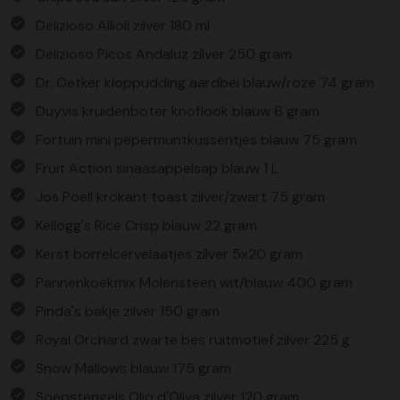
Delizioso Allioli zilver 180 ml
Delizioso Picos Andaluz zilver 250 gram
Dr. Oetker kloppudding aardbei blauw/roze 74 gram
Duyvis kruidenboter knoflook blauw 6 gram
Fortuin mini pepermuntkussentjes blauw 75 gram
Fruit Action sinaasappelsap blauw 1 L
Jos Poell krokant toast zilver/zwart 75 gram
Kellogg's Rice Crisp blauw 22 gram
Kerst borrelcervelaatjes zilver 5x20 gram
Pannenkoekmix Molensteen wit/blauw 400 gram
Pinda's bakje zilver 150 gram
Royal Orchard zwarte bes ruitmotief zilver 225 g
Snow Mallows blauw 175 gram
Soepstengels Olio d'Oliva zilver 120 gram