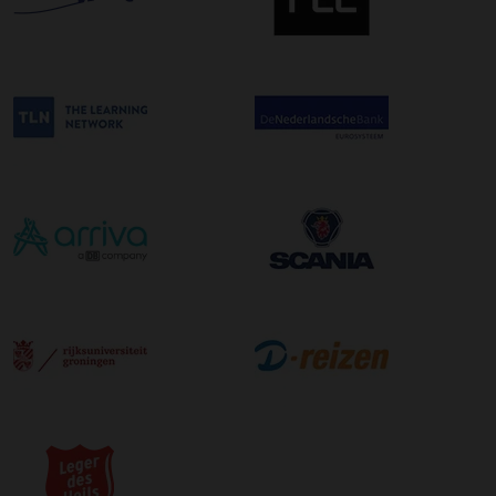
bestelling. De kosten hiervoor bedragen €75,00 per
afleveradres ongeacht het aantal pallets.