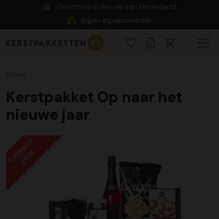
Grootste collectie van Nederland
Eigen inpakcentrale
Home
Kerstpakket Op naar het
nieuwe jaar
Collectie
2016