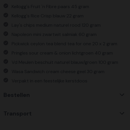
Kellogg's Fruit 'n Fibre paars 45 gram
Kellogg's Rice Crisp blauw 22 gram
Lay's chips medium naturel rood 120 gram
Napoleon mini zwartwit salmiak 60 gram
Pickwick ceylon tea blend tea for one 20 x 2 gram
Pringles sour cream & onion lichtgroen 40 gram
Vd Meulen beschuit naturel blauw/groen 100 gram
Wasa Sandwich cream cheese geel 30 gram
Verpakt in een feestelijke kerstdoos
Bestellen
Waarom KerstpakkettenXL?
Transport
Met ruim 25 jaar ervaring is KerstpakkettenXL een
absolute specialist op het gebied van kerstpakketten. Wij
C02 neutraal
transport
bieden een unieke collectie met items die u nergens