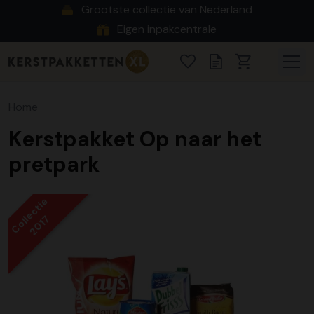
Grootste collectie van Nederland
Eigen inpakcentrale
Home
Kerstpakket Op naar het
pretpark
Collectie
2017