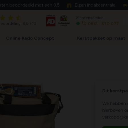
nten beoordeeld met een 8,5
Eigen inpakcentrale
Klantenservice
eoordeling: 8,5 / 10
0512 - 570 077
Online Kado Concept
Kerstpakket op maat
Dit kerstpa
We hebben o
hierboven o
verkoop@ker