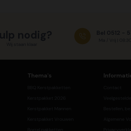
ulp nodig?
Bel 0512 - 
Ma / Vrij | 08:3
Wij staan klaar
Thema's
Informati
BBQ Kerstpakketten
Contact
Kerstpakket 2026
Veelgesteld
Kerstpakket Mannen
Bestellen, b
Kerstpakket Vrouwen
Algemene V
Borrel pakketten
Privacyverkl