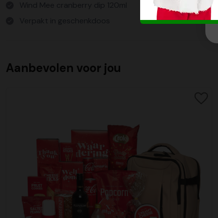
Wind Mee cranberry dip 120ml
Verpakt in geschenkdoos
Aanbevolen voor jou