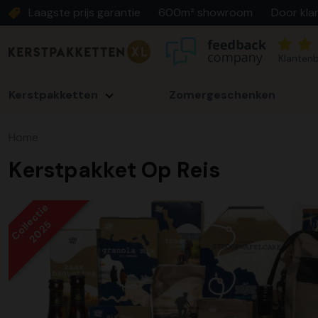
Laagste prijs garantie
600m² showroom
Door kla
Klantenb
Kerstpakketten
Zomergeschenken
Home
Kerstpakket Op Reis
Collectie
2025