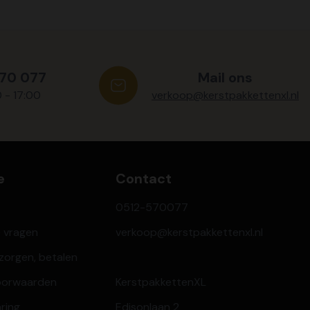
570 077
Mail ons
0 - 17:00
verkoop@kerstpakkettenxl.nl
e
Contact
0512-570077
e vragen
verkoop@kerstpakkettenxl.nl
ezorgen, betalen
oorwaarden
KerstpakkettenXL
aring
Edisonlaan 2