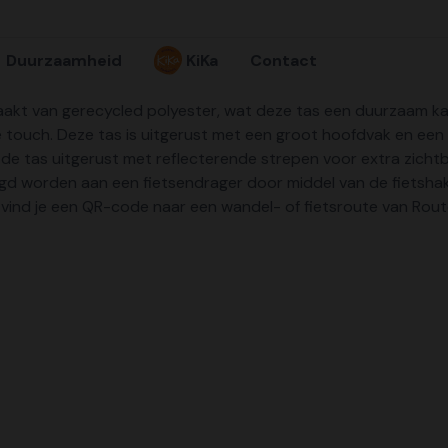
Duurzaamheid
KiKa
Contact
aakt van gerecycled polyester, wat deze tas een duurzaam karak
re touch. Deze tas is uitgerust met een groot hoofdvak en een
 de tas uitgerust met reflecterende strepen voor extra zichtb
 worden aan een fietsendrager door middel van de fietshake
nd je een QR-code naar een wandel- of fietsroute van Route.