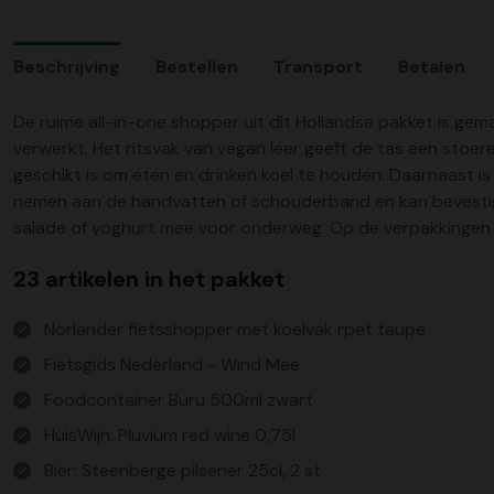
Beschrijving
Bestellen
Transport
Betalen
De ruime all-in-one shopper uit dit Hollandse pakket is gem
verwerkt. Het ritsvak van vegan leer geeft de tas een stoe
geschikt is om eten en drinken koel te houden. Daarnaast is
nemen aan de handvatten of schouderband en kan bevestigd
salade of yoghurt mee voor onderweg. Op de verpakkingen vi
23 artikelen in het pakket
Norlander fietsshopper met koelvak rpet taupe
Fietsgids Nederland - Wind Mee
Foodcontainer Buru 500ml zwart
HuisWijn: Pluvium red wine 0,75l
Bier: Steenberge pilsener 25cl, 2 st