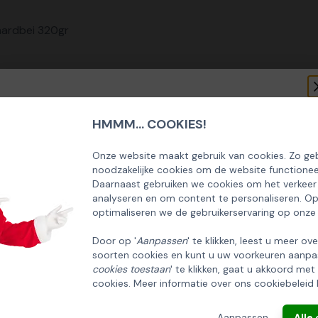
aardbei 320gr
HMMM... COOKIES!
SCHRIJF U IN OP ONZE NIEUWSBRIEF
EN ONTVANG 5% KORTING OP DE
Onze website maakt gebruik van cookies. Zo geb
noodzakelijke cookies om de website functionee
HUISCOLLECTIE KERSTPAKKETTEN
Daarnaast gebruiken we cookies om het verkeer
analyseren en om content te personaliseren. O
Email
optimaliseren we de gebruikerservaring op onze
Door op '
Aanpassen
' te klikken, leest u meer ov
soorten cookies en kunt u uw voorkeuren aanpa
INSCHRIJVEN!
cookies toestaan
' te klikken, gaat u akkoord met
cookies. Meer informatie over ons cookiebeleid 
ANNULEREN
Aanpassen
Alle