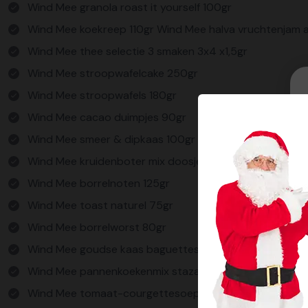
Wind Mee granola roast it yourself 100gr
Wind Mee koekreep 110gr Wind Mee halva vruchtenjam 
Wind Mee thee selectie 3 smaken 3x4 x1,5gr
Wind Mee stroopwafelcake 250gr
Wind Mee stroopwafels 180gr
Wind Mee cacao duimpjes 90gr
Wind Mee smeer & dipkaas 100gr
Wind Mee kruidenboter mix doosje 30gr
Wind Mee borrelnoten 125gr
Wind Mee toast naturel 75gr
Wind Mee borrelworst 80gr
Wind Mee goudse kaas baguettes 75gr
Wind Mee pannenkoekenmix stazak 250gr
Wind Mee tomaat-courgettesoep veggie 400ml