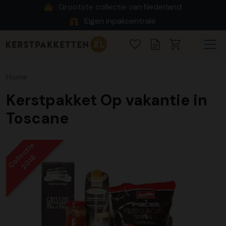
Grootste collectie van Nederland
Eigen inpakcentrale
Home
Kerstpakket Op vakantie in
Toscane
Collectie
2016