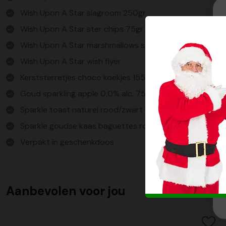
Wish Upon A Star slagroom 250gr
Wish Upon A Star ster chips 75gr
Wish Upon A Star marshmallows ster 150gr
Wish Upon A Star wish flyer
Kerststerretjes choco koekjes 155gr
Goud sparkling apple 0,0% alc. 750ml
Sparkle toast naturel rood/zwart 75gr
Sparkle goudse kaas baguettes rood/zwart 50gr
Verpakt in geschenkdoos
Aanbevolen voor jou