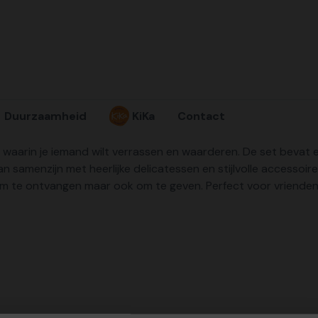
Duurzaamheid
KiKa
Contact
 waarin je iemand wilt verrassen en waarderen. De set bevat 
n samenzijn met heerlijke delicatessen en stijlvolle accessoire
s om te ontvangen maar ook om te geven. Perfect voor vrienden,