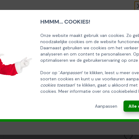
HMMM... COOKIES!
SCHRIJF U IN OP ONZE NIEUWSBRIEF
EN ONTVANG 5% KORTING OP DE
Onze website maakt gebruik van cookies. Zo geb
noodzakelijke cookies om de website functionee
HUISCOLLECTIE KERSTPAKKETTEN
Daarnaast gebruiken we cookies om het verkeer
analyseren en om content te personaliseren. O
Email
optimaliseren we de gebruikerservaring op onze
Door op '
Aanpassen
' te klikken, leest u meer ov
soorten cookies en kunt u uw voorkeuren aanpa
INSCHRIJVEN!
cookies toestaan
' te klikken, gaat u akkoord met
cookies. Meer informatie over ons cookiebeleid 
ANNULEREN
Aanpassen
Alle