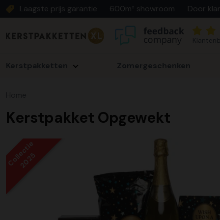
Laagste prijs garantie
600m² showroom
Door kla
Klantenb
Kerstpakketten
Zomergeschenken
Home
Kerstpakket Opgewekt
Collectie
2025