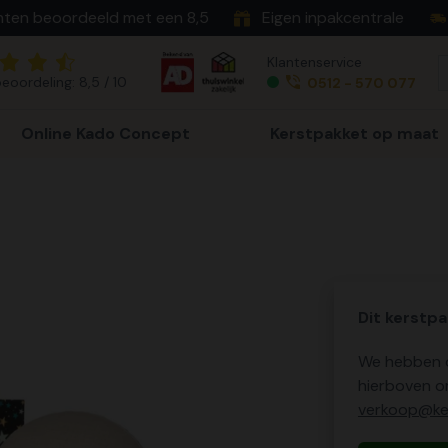
nten beoordeeld met een 8,5
Eigen inpakcentrale
Klantenservice
eoordeling: 8,5 / 10
0512 - 570 077
Online Kado Concept
Kerstpakket op maat
Dit kerstpa
We hebben o
hierboven o
verkoop@ker