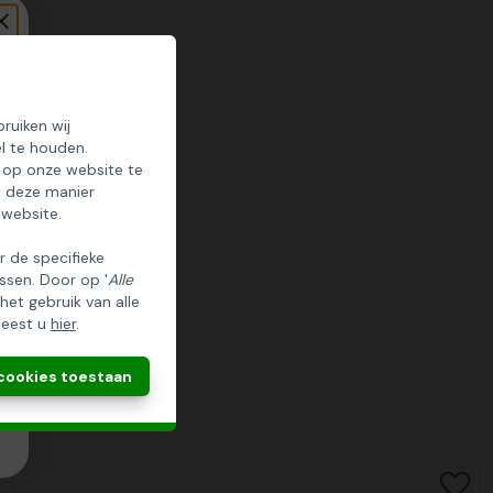
ruiken wij
l te houden.
 op onze website te
p deze manier
 website.
er de specifieke
ssen. Door op '
Alle
 het gebruik van alle
leest u
hier
.
 cookies toestaan