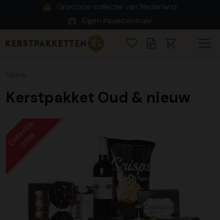
Grootste collectie van Nederland
Eigen inpakcentrale
Home
Kerstpakket Oud & nieuw
Collectie
2016