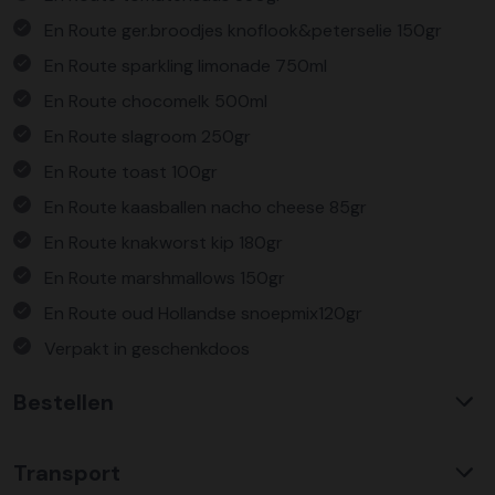
En Route ger.broodjes knoflook&peterselie 150gr
En Route sparkling limonade 750ml
En Route chocomelk 500ml
En Route slagroom 250gr
En Route toast 100gr
En Route kaasballen nacho cheese 85gr
En Route knakworst kip 180gr
En Route marshmallows 150gr
En Route oud Hollandse snoepmix120gr
Verpakt in geschenkdoos
Bestellen
Waarom KerstpakkettenXL?
Transport
Met ruim 25 jaar ervaring is KerstpakkettenXL een