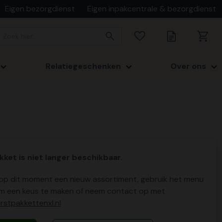
Eigen bezorgdienst
Eigen inpakcentrale & bezorgdienst
Relatiegeschenken
Over ons
kket is niet langer beschikbaar.
p dit moment een nieuw assortiment, gebruik het menu
m een keus te maken of neem contact op met
stpakkettenxl.nl