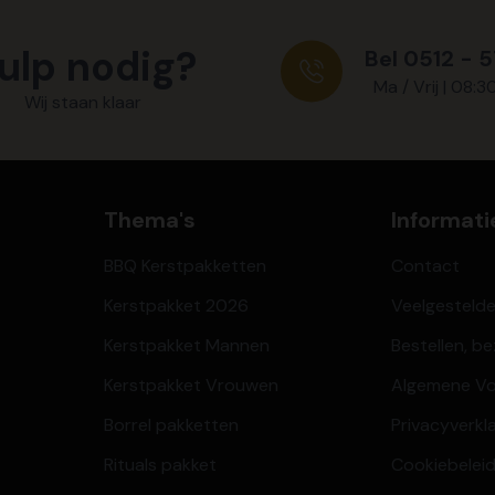
ulp nodig?
Bel 0512 - 
Ma / Vrij | 08:3
Wij staan klaar
Thema's
Informati
BBQ Kerstpakketten
Contact
Kerstpakket 2026
Veelgesteld
Kerstpakket Mannen
Bestellen, b
Kerstpakket Vrouwen
Algemene V
Borrel pakketten
Privacyverkl
Rituals pakket
Cookiebeleid