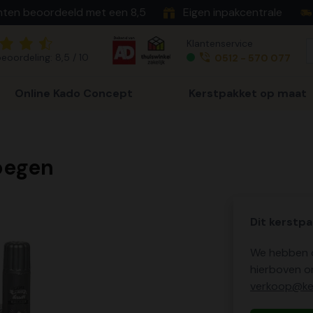
nten beoordeeld met een 8,5
Eigen inpakcentrale
Klantenservice
eoordeling: 8,5 / 10
0512 - 570 077
Online Kado Concept
Kerstpakket op maat
oegen
Dit kerstpa
We hebben o
hierboven o
verkoop@ker