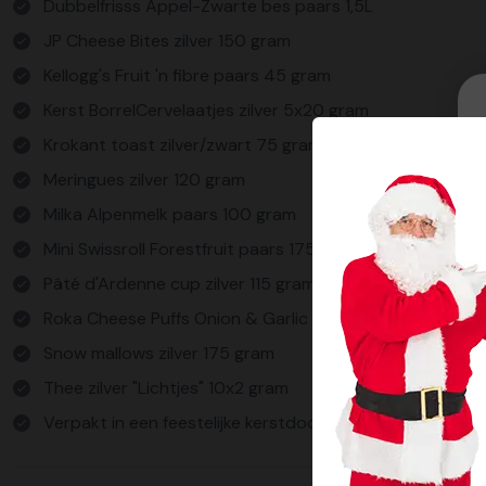
Dubbelfrisss Appel-Zwarte bes paars 1,5L
JP Cheese Bites zilver 150 gram
Kellogg's Fruit 'n fibre paars 45 gram
Kerst BorrelCervelaatjes zilver 5x20 gram
Krokant toast zilver/zwart 75 gram
Meringues zilver 120 gram
Milka Alpenmelk paars 100 gram
Mini Swissroll Forestfruit paars 175 gram
Pâté d'Ardenne cup zilver 115 gram
Roka Cheese Puffs Onion & Garlic paars 75 gram
Snow mallows zilver 175 gram
Thee zilver "Lichtjes" 10x2 gram
Verpakt in een feestelijke kerstdoos