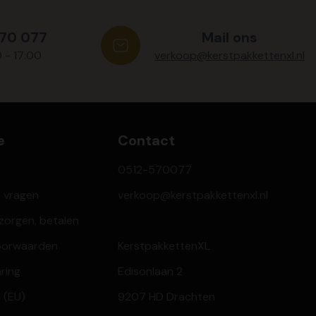
570 077
Mail ons
0 - 17:00
verkoop@kerstpakkettenxl.nl
e
Contact
0512-570077
e vragen
verkoop@kerstpakkettenxl.nl
ezorgen, betalen
oorwaarden
KerstpakkettenXL
aring
Edisonlaan 2
 (EU)
9207 HD Drachten