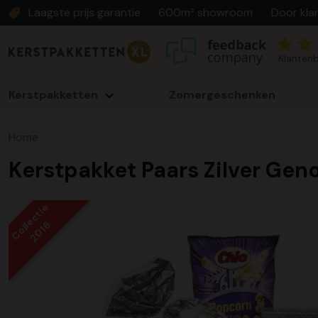
Laagste prijs garantie
600m² showroom
Door kla
Klantenb
Kerstpakketten
Zomergeschenken
Home
Kerstpakket Paars Zilver Gen
Collectie
2016