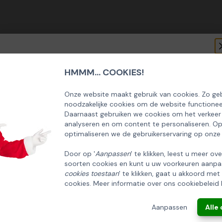
HMMM... COOKIES!
SCHRIJF U IN OP ONZE NIEUWSBRIEF
EN ONTVANG 5% KORTING OP DE
Onze website maakt gebruik van cookies. Zo geb
noodzakelijke cookies om de website functionee
HUISCOLLECTIE KERSTPAKKETTEN
Daarnaast gebruiken we cookies om het verkeer
analyseren en om content te personaliseren. O
Email
optimaliseren we de gebruikerservaring op onze
Door op '
Aanpassen
' te klikken, leest u meer ov
soorten cookies en kunt u uw voorkeuren aanpa
INSCHRIJVEN!
cookies toestaan
' te klikken, gaat u akkoord met
cookies. Meer informatie over ons cookiebeleid 
ANNULEREN
Aanpassen
Alle