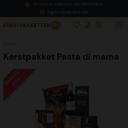
Grootste collectie van Nederland
Eigen inpakcentrale
Home
Kerstpakket Pasta di mama
Collectie
2016