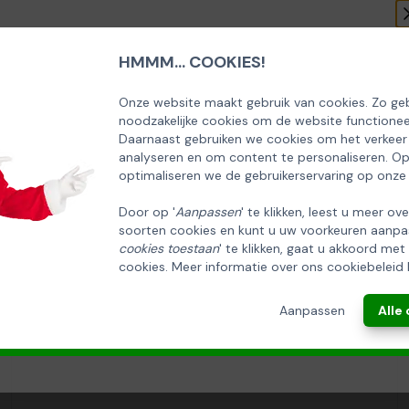
HMMM... COOKIES!
SCHRIJF U IN OP ONZE NIEUWSBRIEF
EN ONTVANG 5% KORTING OP DE
Onze website maakt gebruik van cookies. Zo geb
noodzakelijke cookies om de website functionee
HUISCOLLECTIE KERSTPAKKETTEN
Daarnaast gebruiken we cookies om het verkeer
analyseren en om content te personaliseren. O
Email
optimaliseren we de gebruikerservaring op onze
Door op '
Aanpassen
' te klikken, leest u meer ov
soorten cookies en kunt u uw voorkeuren aanpa
INSCHRIJVEN!
cookies toestaan
' te klikken, gaat u akkoord met
cookies. Meer informatie over ons cookiebeleid 
ANNULEREN
Aanpassen
Alle