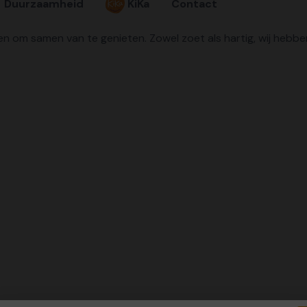
Duurzaamheid
KiKa
Contact
en om samen van te genieten. Zowel zoet als hartig, wij hebb