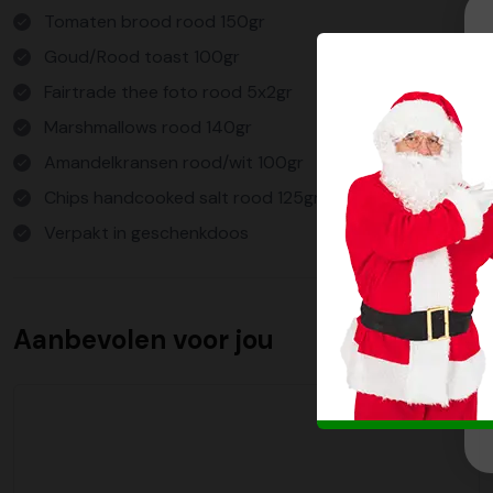
Tomaten brood rood 150gr
Goud/Rood toast 100gr
Fairtrade thee foto rood 5x2gr
Marshmallows rood 140gr
Amandelkransen rood/wit 100gr
Chips handcooked salt rood 125gr
Verpakt in geschenkdoos
Aanbevolen voor jou