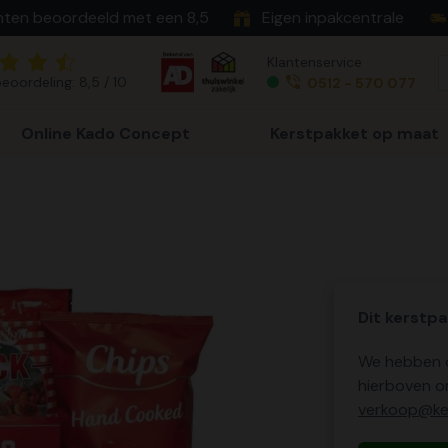
nten beoordeeld met een 8,5
Eigen inpakcentrale
Klantenservice
eoordeling: 8,5 / 10
0512 - 570 077
Online Kado Concept
Kerstpakket op maat
Dit kerstpa
We hebben o
hierboven o
verkoop@ker