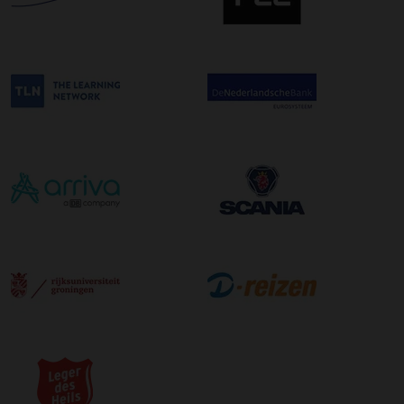
wilt maken kunt u dit aanvinken bij het plaatsen van uw
bestelling. De kosten hiervoor bedragen €75,00 per
afleveradres ongeacht het aantal pallets.