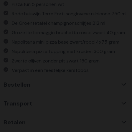
Pizza fun 5 personen wit
Rode huiswijn Terre Forti sangiovese rubicone 750 ml
De Groentetafel champignonschijfjes 212 ml
Grozette formaggio bruchetta rosso zwart 40 gram
Napolitana mini pizza base zwart/rood 4x75 gram
Napolitana pizza topping met kruiden 300 gram
Zwarte olijven zonder pit zwart 150 gram
Verpakt in een feestelijke kerstdoos
Bestellen
Waarom KerstpakkettenXL?
Transport
Met ruim 25 jaar ervaring is KerstpakkettenXL een
absolute specialist op het gebied van kerstpakketten. Wij
C02 neutraal
transport
bieden een unieke collectie met items die u nergens
Betalen
Wij hebben een jarenlange duurzame samenwerking met
anders terug vindt. Daarnaast bieden wij de hoogste prijs
Koopman Transmission voor het vervoer van alle