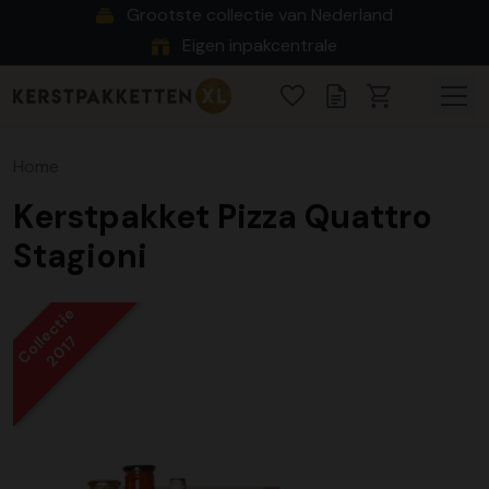
Grootste collectie van Nederland
Eigen inpakcentrale
Home
Kerstpakket Pizza Quattro
Stagioni
Collectie
2017