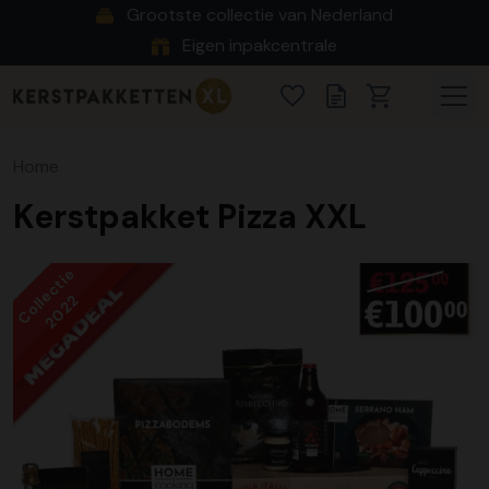
Grootste collectie van Nederland
Eigen inpakcentrale
Home
Kerstpakket Pizza XXL
Collectie
2022