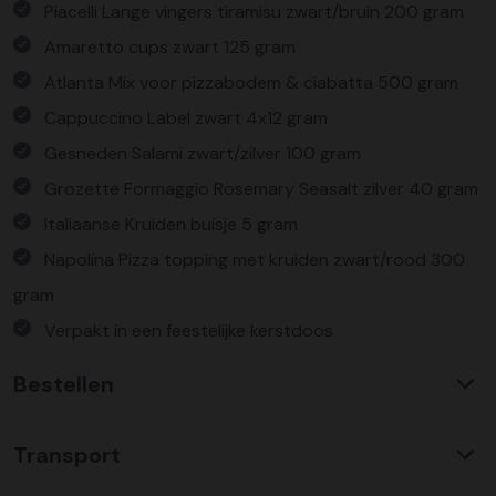
Piacelli Lange vingers tiramisu zwart/bruin 200 gram
Amaretto cups zwart 125 gram
Atlanta Mix voor pizzabodem & ciabatta 500 gram
Cappuccino Label zwart 4x12 gram
Gesneden Salami zwart/zilver 100 gram
Grozette Formaggio Rosemary Seasalt zilver 40 gram
Italiaanse Kruiden buisje 5 gram
Napolina Pizza topping met kruiden zwart/rood 300
gram
Verpakt in een feestelijke kerstdoos
Bestellen
Waarom KerstpakkettenXL?
Transport
Met ruim 25 jaar ervaring is KerstpakkettenXL een
absolute specialist op het gebied van kerstpakketten. Wij