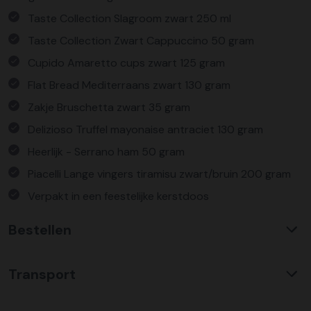
Taste Collection Slagroom zwart 250 ml
Taste Collection Zwart Cappuccino 50 gram
Cupido Amaretto cups zwart 125 gram
Flat Bread Mediterraans zwart 130 gram
Zakje Bruschetta zwart 35 gram
Delizioso Truffel mayonaise antraciet 130 gram
Heerlijk - Serrano ham 50 gram
Piacelli Lange vingers tiramisu zwart/bruin 200 gram
Verpakt in een feestelijke kerstdoos
Bestellen
Waarom KerstpakkettenXL?
Transport
Met ruim 25 jaar ervaring is KerstpakkettenXL een
absolute specialist op het gebied van kerstpakketten. Wij
C02 neutraal
transport
bieden een unieke collectie met items die u nergens