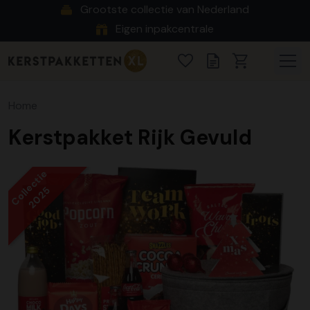
Grootste collectie van Nederland
Eigen inpakcentrale
Home
Kerstpakket Rijk Gevuld
Collectie
2025