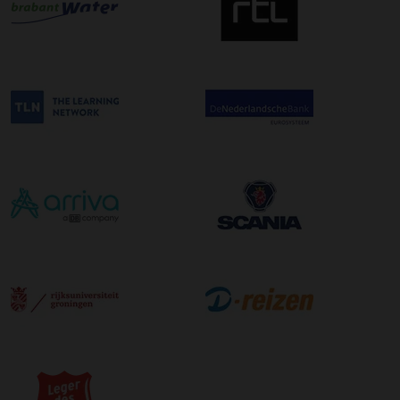
uur in de ochtend wordt bezorgd. Als u hier gebruik van
wilt maken kunt u dit aanvinken bij het plaatsen van uw
bestelling. De kosten hiervoor bedragen €75,00 per
afleveradres ongeacht het aantal pallets.