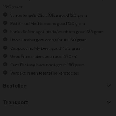
15x2 gram
Soepstengels Olio d'Oliva goud 120 gram
Flat Bread Mediterraans goud 130 gram
Lonka Softnougat pinda/vruchten goud 135 gram
Unox Hamburgers oranje/bruin 160 gram
Cappuccino My Deer goud 4x12 gram
Unox Franse uiensoep rood 570 ml
Cool Fantasy hazelnoot goud 150 gram
Verpakt in een feestelijke kerstdoos
Bestellen
Waarom KerstpakkettenXL?
Transport
Met ruim 25 jaar ervaring is KerstpakkettenXL een
absolute specialist op het gebied van kerstpakketten. Wij
C02 neutraal
transport
bieden een unieke collectie met items die u nergens