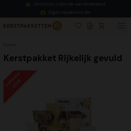
Grootste collectie van Nederland
Eigen inpakcentrale
Home
Kerstpakket Rijkelijk gevuld
Collectie
2018