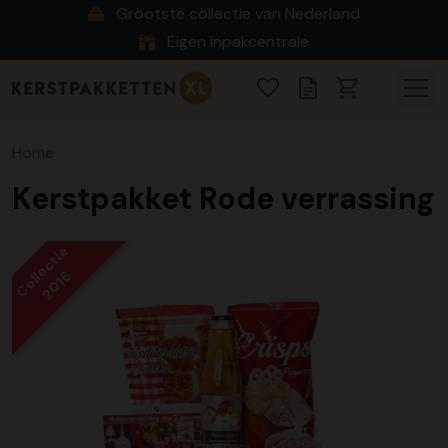
Grootste collectie van Nederland
Eigen inpakcentrale
Home
Kerstpakket Rode verrassing
Collectie
2016