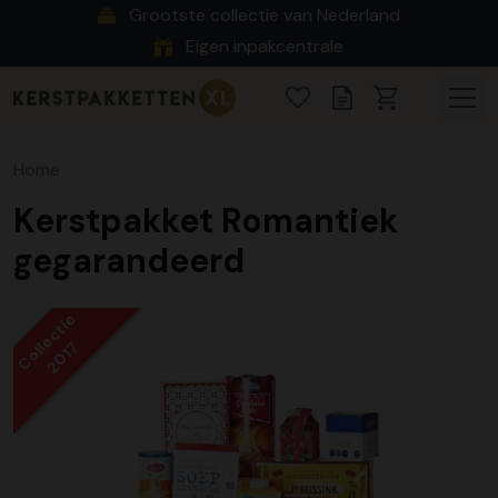
Grootste collectie van Nederland
Eigen inpakcentrale
Home
Kerstpakket Romantiek
gegarandeerd
Collectie
2017