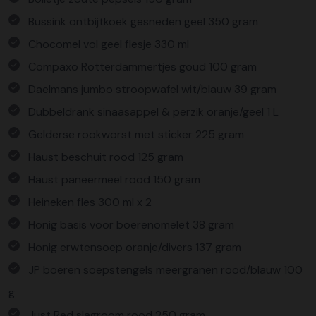
Bussink ontbijtkoek gesneden geel 350 gram
Chocomel vol geel flesje 330 ml
Compaxo Rotterdammertjes goud 100 gram
Daelmans jumbo stroopwafel wit/blauw 39 gram
Dubbeldrank sinaasappel & perzik oranje/geel 1 L
Gelderse rookworst met sticker 225 gram
Haust beschuit rood 125 gram
Haust paneermeel rood 150 gram
Heineken fles 300 ml x 2
Honig basis voor boerenomelet 38 gram
Honig erwtensoep oranje/divers 137 gram
JP boeren soepstengels meergranen rood/blauw 100
g
Just Red slagroom rood 250 gram