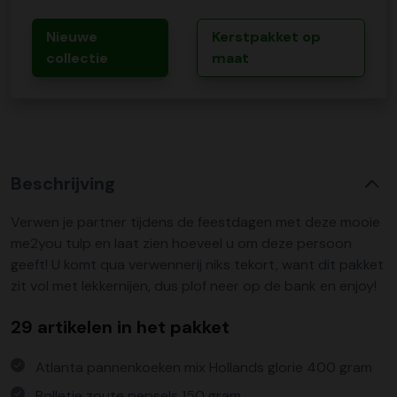
Nieuwe
Kerstpakket op
collectie
maat
Beschrijving
Verwen je partner tijdens de feestdagen met deze mooie
me2you tulp en laat zien hoeveel u om deze persoon
geeft! U komt qua verwennerij niks tekort, want dit pakket
zit vol met lekkernijen, dus plof neer op de bank en enjoy!
29 artikelen in het pakket
Atlanta pannenkoeken mix Hollands glorie 400 gram
Bolletje zoute pepsels 150 gram