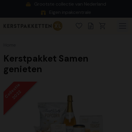
Grootste collectie van Nederland
Eigen inpakcentrale
Home
Kerstpakket Samen
genieten
Collectie
2022