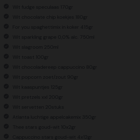
Wit fudge speculaas 170gr
Wit chocolate chip koekjes 180gr
For you spaghettimix in koker 415gr
Wit sparkling grape 0,0% alc. 750ml
Wit slagroom 250ml
Wit toast 100gr
Wit chocoladereep cappuccino 80gr
Wit popcorn zoet/zout 90gr
Wit kaaspuntjes 125gr
Wit pretzels xxl 200gr
Wit servetten 20stuks
Atlanta luchtige appelcakemix 350gr
Thee stars goud-wit 10x2gr
Cappuccino stars goud-wit 4x12gr