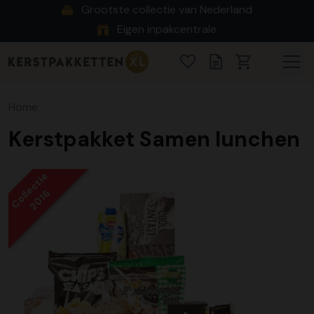
Grootste collectie van Nederland
Eigen inpakcentrale
Home
Kerstpakket Samen lunchen
Collectie
2016