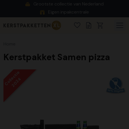
Grootste collectie van Nederland
Eigen inpakcentrale
Home
Kerstpakket Samen pizza
Collectie
2024