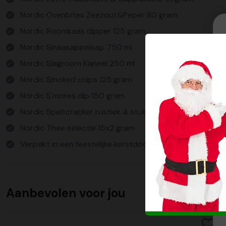
Nordic Ovenbites Zeezout&Peper 80 gram
Nordic Roomkaas dipper 125 gram
Nordic Sinaasappelsap 750 ml
Nordic Slagroom Kaneel 250 ml
Nordic Smoked chips 125 gram
Nordic S'mores dip 150 gram
Nordic Speltcracker rustiek 4 stuks
Nordic Thee selectie 15x2 gram
Verpakt in een feestelijke kerstdoos
Aanbevolen voor jou