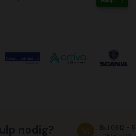
Bekijk
ulp nodig?
Bel 0512 - 
Ma / Vrij | 08:3