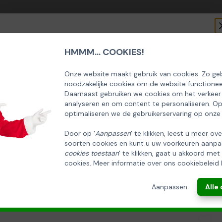
HMMM... COOKIES!
SCHRIJF U IN OP ONZE NIEUWSBRIEF
EN ONTVANG 5% KORTING OP DE
Onze website maakt gebruik van cookies. Zo geb
noodzakelijke cookies om de website functionee
HUISCOLLECTIE KERSTPAKKETTEN
Daarnaast gebruiken we cookies om het verkeer
analyseren en om content te personaliseren. O
Email
optimaliseren we de gebruikerservaring op onze
Door op '
Aanpassen
' te klikken, leest u meer ov
soorten cookies en kunt u uw voorkeuren aanpa
INSCHRIJVEN!
cookies toestaan
' te klikken, gaat u akkoord met
cookies. Meer informatie over ons cookiebeleid 
ANNULEREN
Aanpassen
Alle