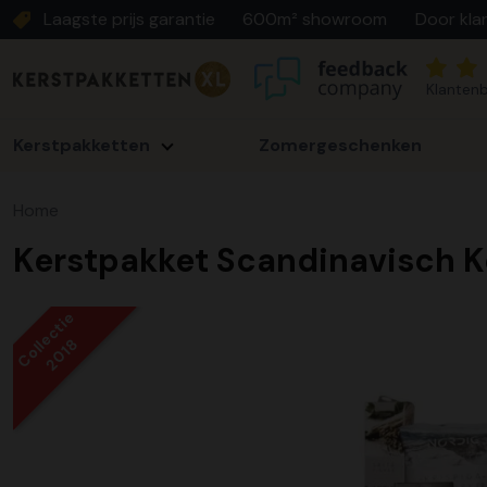
Laagste prijs garantie
600m² showroom
Door kla
Klantenb
Kerstpakketten
Zomergeschenken
Home
Kerstpakket Scandinavisch K
Collectie
2018