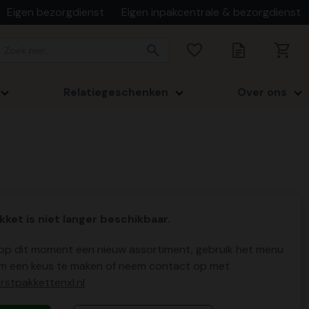
Eigen bezorgdienst
Eigen inpakcentrale & bezorgdienst
Relatiegeschenken
Over ons
kket is niet langer beschikbaar.
p dit moment een nieuw assortiment, gebruik het menu
m een keus te maken of neem contact op met
stpakkettenxl.nl