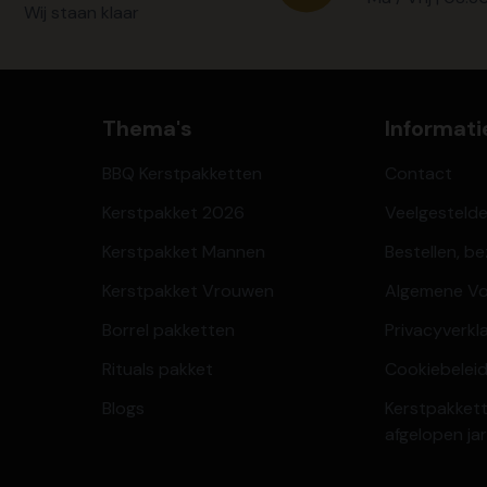
Wij staan klaar
Thema's
Informati
BBQ Kerstpakketten
Contact
Kerstpakket 2026
Veelgesteld
Kerstpakket Mannen
Bestellen, b
Kerstpakket Vrouwen
Algemene V
Borrel pakketten
Privacyverkl
Rituals pakket
Cookiebeleid
Blogs
Kerstpakkett
afgelopen ja