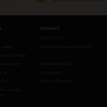
e
Contact
0512-570077
e vragen
verkoop@kerstpakkettenxl.nl
ezorgen, betalen
oorwaarden
KerstpakkettenXL
aring
Edisonlaan 2
 (EU)
9207 HD Drachten
en collectie
ren