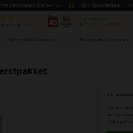
nten beoordeeld met een 8,5
Eigen inpakcentrale
Klantenservice
eoordeling: 8,5 / 10
0512 - 570 077
Online Kado Concept
Kerstpakket op maat
erstpakket
Dit kerstpa
We hebben o
hierboven o
verkoop@ker