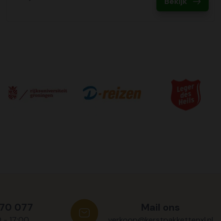
Bekijk
570 077
Mail ons
0 - 17:00
verkoop@kerstpakkettenxl.nl