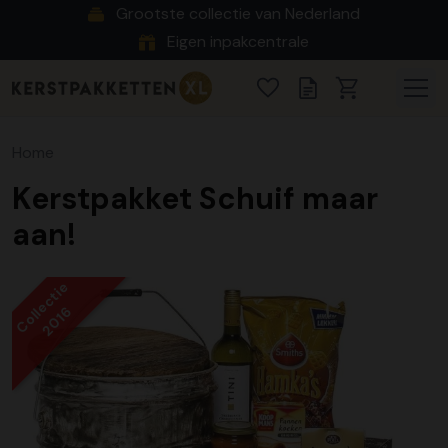
Grootste collectie van Nederland
Eigen inpakcentrale
Home
Kerstpakket Schuif maar
aan!
Collectie
2016