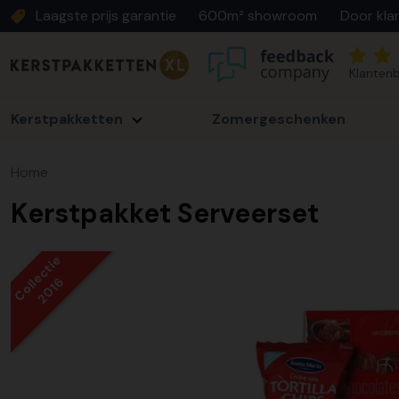
Laagste prijs garantie
600m² showroom
Door kla
Klantenb
Kerstpakketten
Zomergeschenken
Home
Kerstpakket Serveerset
Collectie
2016