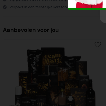
Verpakt in een feestelijke kerstdoos
Aanbevolen voor jou