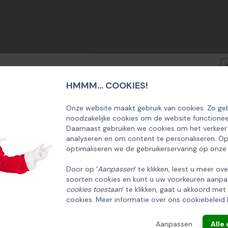
HMMM... COOKIES!
SCHRIJF U IN OP ONZE NIEUWSBRIEF
EN ONTVANG 5% KORTING OP DE
Onze website maakt gebruik van cookies. Zo geb
noodzakelijke cookies om de website functionee
HUISCOLLECTIE KERSTPAKKETTEN
Daarnaast gebruiken we cookies om het verkeer
analyseren en om content te personaliseren. O
Email
optimaliseren we de gebruikerservaring op onze
Door op '
Aanpassen
' te klikken, leest u meer ov
soorten cookies en kunt u uw voorkeuren aanpa
INSCHRIJVEN!
cookies toestaan
' te klikken, gaat u akkoord met
cookies. Meer informatie over ons cookiebeleid 
g
ANNULEREN
Aanpassen
Alle