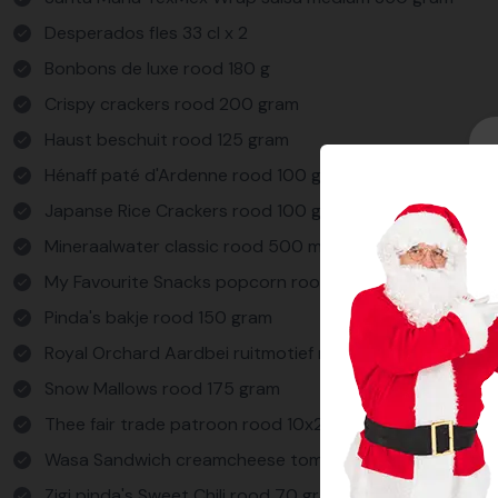
Desperados fles 33 cl x 2
Bonbons de luxe rood 180 g
Crispy crackers rood 200 gram
Haust beschuit rood 125 gram
Hénaff paté d'Ardenne rood 100 gram
Japanse Rice Crackers rood 100 gram
Mineraalwater classic rood 500 ml
My Favourite Snacks popcorn rood 100 gram
Pinda's bakje rood 150 gram
Royal Orchard Aardbei ruitmotief rood 225 gram
Snow Mallows rood 175 gram
Thee fair trade patroon rood 10x2 gram
Wasa Sandwich creamcheese tomato & basil rood 40 
Zigi pinda's Sweet Chili rood 70 gram