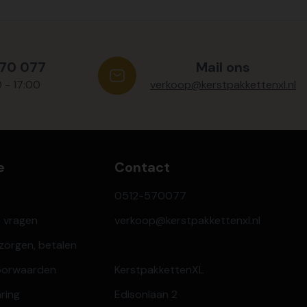
570 077
Mail ons
0 - 17:00
verkoop@kerstpakkettenxl.nl
e
Contact
0512-570077
e vragen
verkoop@kerstpakkettenxl.nl
ezorgen, betalen
oorwaarden
KerstpakkettenXL
aring
Edisonlaan 2