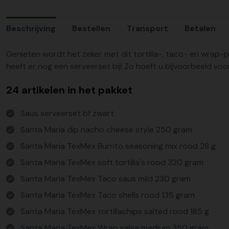
Beschrijving
Bestellen
Transport
Betalen
Genieten wordt het zeker met dit tortilla-, taco- en wrap-p
heeft er nog een serveerset bij! Zo hoeft u bijvoorbeeld vo
24 artikelen in het pakket
Saus serveerset bf zwart
Santa Maria dip nacho cheese style 250 gram
Santa Maria TexMex Burrito seasoning mix rood 28 g
Santa Maria TexMex soft tortilla's rood 320 gram
Santa Maria TexMex Taco saus mild 230 gram
Santa Maria TexMex Taco shells rood 135 gram
Santa Maria TexMex tortillachips salted rood 185 g
Santa Maria TexMex Wrap salsa medium 350 gram