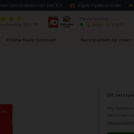
nten beoordeeld met een 8,5
Eigen inpakcentrale
Klantenservice
eoordeling: 8,5 / 10
0512 - 570 077
Online Kado Concept
Kerstpakket op maat
Dit kerstpa
We hebben o
hierboven o
verkoop@ker