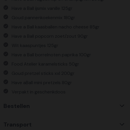
Have a Ball ijsmix vanille 125gr
Goud pannenkoekenmix 180gr
Have a Ball kaasballen nacho cheese 85gr
Have a Ball popcorn zoet/zout 90gr
Wit kaaspuntjes 125gr
Have a Ball borrelnoten paprika 100gr
Food Atelier karamelsticks 50gr
Goud pretzel sticks xxl 200gr
Have aBall mini pretzels 80gr
Verpakt in geschenkdoos
Bestellen
Waarom KerstpakkettenXL?
Transport
Met ruim 25 jaar ervaring is KerstpakkettenXL een