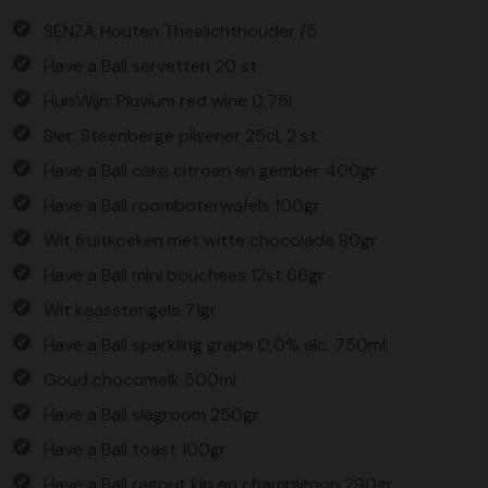
SENZA Houten Theelichthouder /5
Have a Ball servetten 20 st
HuisWijn: Pluvium red wine 0,75l
Bier: Steenberge pilsener 25cl, 2 st
Have a Ball cake citroen en gember 400gr
Have a Ball roomboterwafels 100gr
Wit fruitkoeken met witte chocolade 80gr
Have a Ball mini bouchees 12st 66gr
Wit kaasstengels 71gr
Have a Ball sparkling grape 0,0% alc. 750ml
Goud chocomelk 500ml
Have a Ball slagroom 250gr
Have a Ball toast 100gr
Have a Ball ragout kip en champignon 290gr