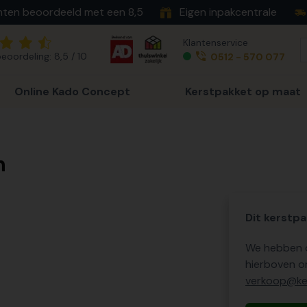
nten beoordeeld met een 8,5
Eigen inpakcentrale
Klantenservice
eoordeling: 8,5 / 10
0512 - 570 077
Online Kado Concept
Kerstpakket op maat
n
Dit kerstpa
We hebben o
hierboven o
verkoop@ker