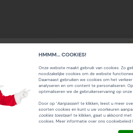
HMMM... COOKIES!
SCHRIJF U IN OP ONZE NIEUWSBRIEF
EN ONTVANG 5% KORTING OP DE
Onze website maakt gebruik van cookies. Zo geb
noodzakelijke cookies om de website functionee
HUISCOLLECTIE KERSTPAKKETTEN
Daarnaast gebruiken we cookies om het verkeer
analyseren en om content te personaliseren. O
Email
optimaliseren we de gebruikerservaring op onze
Door op '
Aanpassen
' te klikken, leest u meer ov
soorten cookies en kunt u uw voorkeuren aanpa
INSCHRIJVEN!
cookies toestaan
' te klikken, gaat u akkoord met
cookies. Meer informatie over ons cookiebeleid 
ANNULEREN