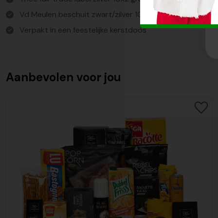
Vd Meulen beschuit zwart/zilver 100 gram
Verpakt in een feestelijke kerstdoos
Aanbevolen voor jou