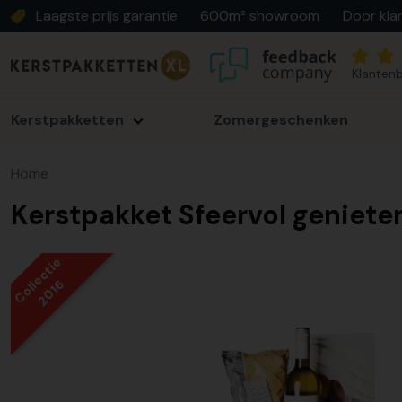
Laagste prijs garantie
600m² showroom
Door kla
Klantenb
Kerstpakketten
Zomergeschenken
Home
Kerstpakket Sfeervol geniete
Collectie
2016