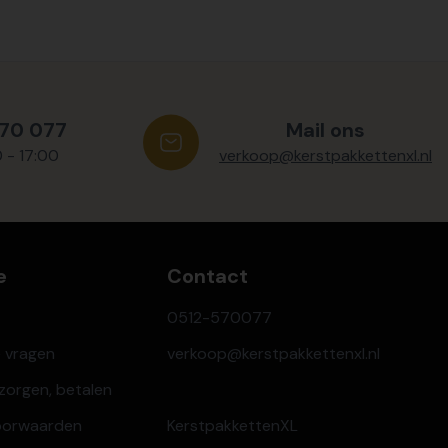
570 077
Mail ons
0 - 17:00
verkoop@kerstpakkettenxl.nl
e
Contact
0512-570077
e vragen
verkoop@kerstpakkettenxl.nl
ezorgen, betalen
oorwaarden
KerstpakkettenXL