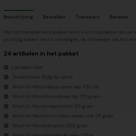
Beschrijving
Bestellen
Transport
Betalen
Met dit bomvolle kerstpakket kunt u echt uitpakken en uw wa
prachtig pakket om te ontvangen, de ontvanger zal zich ec
24 artikelen in het pakket
Lantaarn klein
Theelichtset 10dlg lily white
Wool On Wood appel-peer sap 750 ml
Wool On Wood borrelkaas dip 125 gram
Wool On Wood cappuccino 50 gram
Wool On Wood corn bites sweet chili 115 gram
Wool On Wood dropmix 200 gram
Wool On Wood kruidkoek reep 145 g