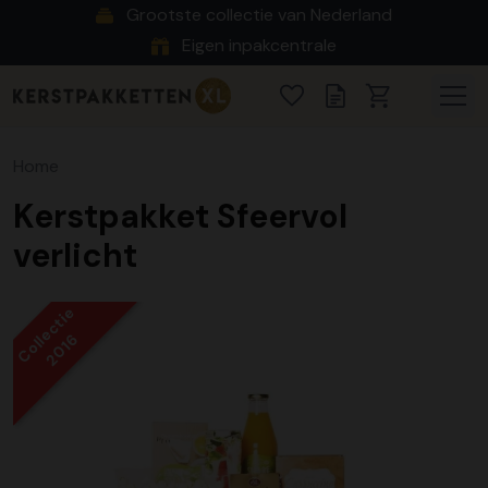
Grootste collectie van Nederland
Eigen inpakcentrale
Home
Kerstpakket Sfeervol
verlicht
Collectie
2016