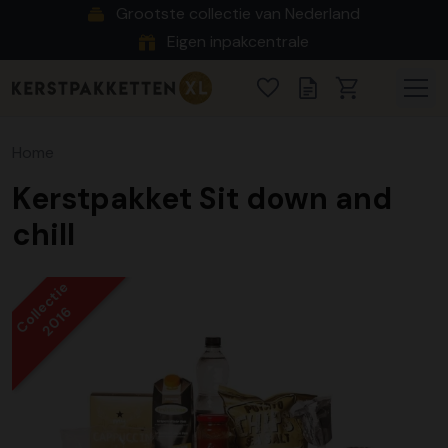
Grootste collectie van Nederland
Eigen inpakcentrale
Home
Kerstpakket Sit down and
chill
Collectie
2016