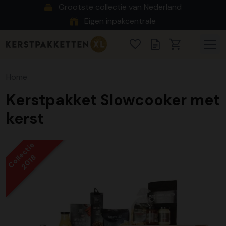
Grootste collectie van Nederland
Eigen inpakcentrale
Home
Kerstpakket Slowcooker met
kerst
Collectie
2018