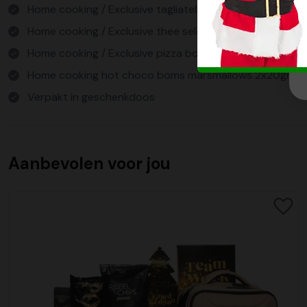
Home cooking / Exclusive tagliatelle pasta 500gr
Home cooking / Exclusive thee selectie 3 smaken
Home cooking / Exclusive pizza bodems 230gr
Home cooking hot choco boms marsmallows 2x20gr
Verpakt in geschenkdoos
Aanbevolen voor jou