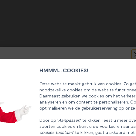
HMMM... COOKIES!
SCHRIJF U IN OP ONZE NIEUWSBRIEF
EN ONTVANG 5% KORTING OP DE
Onze website maakt gebruik van cookies. Zo geb
noodzakelijke cookies om de website functionee
HUISCOLLECTIE KERSTPAKKETTEN
Daarnaast gebruiken we cookies om het verkeer
analyseren en om content te personaliseren. O
Email
optimaliseren we de gebruikerservaring op onze
Door op '
Aanpassen
' te klikken, leest u meer ov
soorten cookies en kunt u uw voorkeuren aanpa
INSCHRIJVEN!
cookies toestaan
' te klikken, gaat u akkoord met