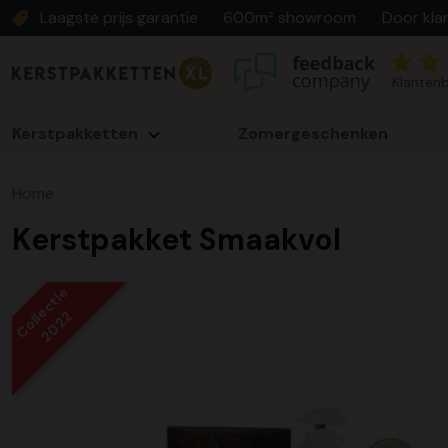
Laagste prijs garantie
600m² showroom
Door kla
Klantenb
Kerstpakketten
Zomergeschenken
Home
Kerstpakket Smaakvol
Collectie
2022