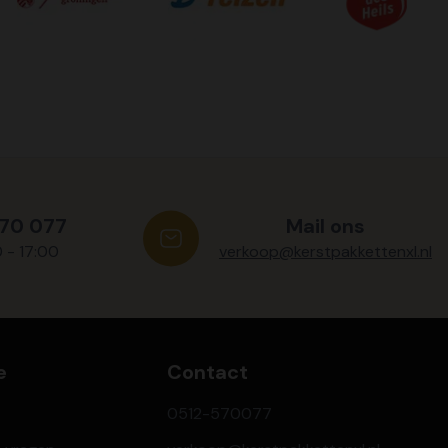
570 077
Mail ons
0 - 17:00
verkoop@kerstpakkettenxl.nl
e
Contact
0512-570077