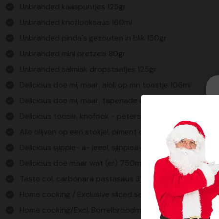
Unbranded kaaspuntjes 125gr
Unbranded knoflooksaus 160ml
Unbranded pinda's gezouten in blik 150gr
Unbranded mini pretzels 80gr
Unbranded salmiak dropstaafjes 125gr
Delicious doe mij maar, aioli op mn toastje 106ml
Delicious doe mij maar, tapenade oudekaas 106ml
Delicious toosie, knofook - peterselie 150gr
Alle olijven op een stokje!, piment olijven 106ml
Delicious sjippie- a- jeee!, sjippiea-jooo! 100gr
Delicious doe maar wat (er) 750ml
Taste col. carbonara pastasaus 310ml
Home cooking / Exclusive sliced serrano 50gr
Home cooking/Excl. Borrelbroodmix in bakvorm 350gr