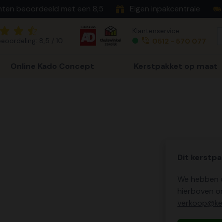
nten beoordeeld met een 8,5
Eigen inpakcentrale
Klantenservice
eoordeling: 8,5 / 10
0512 - 570 077
Online Kado Concept
Kerstpakket op maat
Dit kerstpa
We hebben o
hierboven o
verkoop@ker