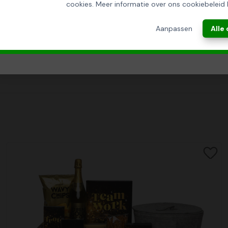
cookies. Meer informatie over ons cookiebeleid 
ANNULEREN
Aanpassen
Alle