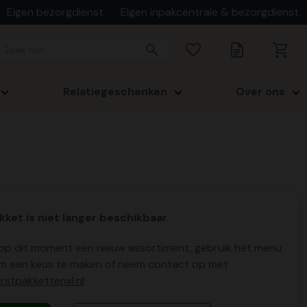
Eigen bezorgdienst
Eigen inpakcentrale & bezorgdienst
Relatiegeschenken
Over ons
kket is niet langer beschikbaar.
p dit moment een nieuw assortiment, gebruik het menu
m een keus te maken of neem contact op met
stpakkettenxl.nl