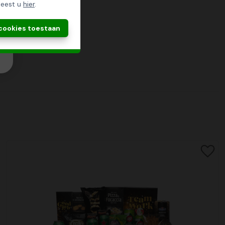
leest u
hier
.
 cookies toestaan