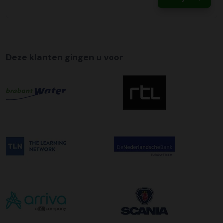
te regelen.
Tijdslevering
Wij bieden op alle pallet bezorgingen de mogelijkheid aan
om hier een tijdszending van te maken. Dit betekent dat
Deze klanten gingen u voor
uw zending gegarandeerd op de afleverdatum voor 12:00
uur in de ochtend wordt bezorgd. Als u hier gebruik van
wilt maken kunt u dit aanvinken bij het plaatsen van uw
bestelling. De kosten hiervoor bedragen €75,00 per
afleveradres ongeacht het aantal pallets.