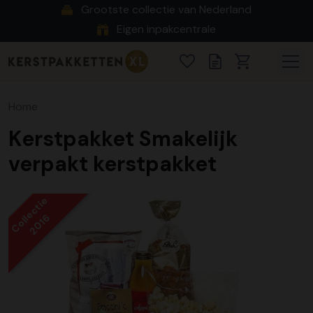
Grootste collectie van Nederland
Eigen inpakcentrale
Home
Kerstpakket Smakelijk
verpakt kerstpakket
Collectie
2016