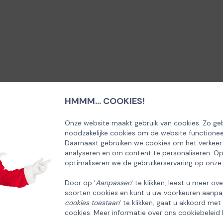
HMMM... COOKIES!
SCHRIJF U IN OP ONZE NIEUWSBRIEF
EN ONTVANG 5% KORTING OP DE
Onze website maakt gebruik van cookies. Zo geb
noodzakelijke cookies om de website functionee
HUISCOLLECTIE KERSTPAKKETTEN
Daarnaast gebruiken we cookies om het verkeer
analyseren en om content te personaliseren. O
Email
optimaliseren we de gebruikerservaring op onze
Door op '
Aanpassen
' te klikken, leest u meer ov
soorten cookies en kunt u uw voorkeuren aanpa
INSCHRIJVEN!
cookies toestaan
' te klikken, gaat u akkoord met
cookies. Meer informatie over ons cookiebeleid 