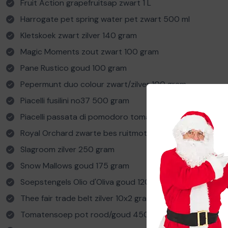
Fruit Action grapefruitsap zwart 1 L
Harrogate pet spring water pet zwart 500 ml
Kletskoek zwart zilver 140 gram
Magic Moments zout zwart 100 gram
Pane Rustico goud 100 gram
Pepermunt duo colour zwart/zilver 100 gram
Piacelli fusilini no37 500 gram
Piacelli passata di pomodoro tomatensaus 680 gram
Royal Orchard zwarte bes ruitmotief zilver 225 g
Slagroom zilver 250 gram
Snow Mallows goud 175 gram
Soepstengels Olio d'Oliva goud 120 gram
Thee fair trade belt zilver 10x2 gram
Tomatensoep pot rood/goud 450 ml