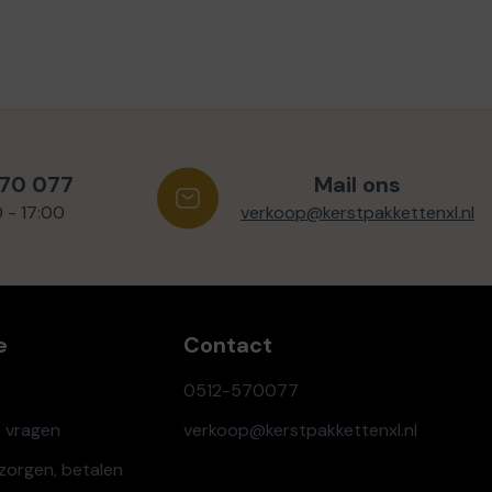
570 077
Mail ons
0 - 17:00
verkoop@kerstpakkettenxl.nl
e
Contact
0512-570077
e vragen
verkoop@kerstpakkettenxl.nl
ezorgen, betalen