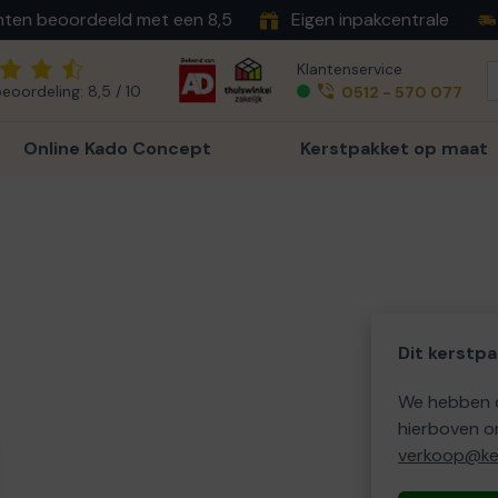
nten beoordeeld met een 8,5
Eigen inpakcentrale
Klantenservice
eoordeling: 8,5 / 10
0512 - 570 077
Online Kado Concept
Kerstpakket op maat
Dit kerstpa
We hebben o
hierboven o
verkoop@ker