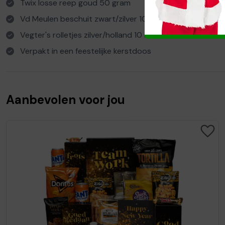
Twix losse reep goud 50 gram
Vd Meulen beschuit zwart/zilver 100 gram
Vegter's rolletjes zilver/holland 10 stuks
Verpakt in een feestelijke kerstdoos
Aanbevolen voor jou