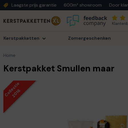
Laagste prijs garantie
600m² showroom
Door kla
Klantenb
Kerstpakketten
Zomergeschenken
Home
Kerstpakket Smullen maar
Collectie
2016